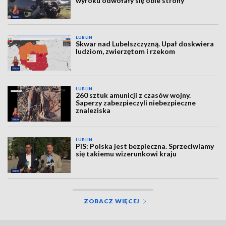
wyroku odwołały się obie strony
LUBLIN
Skwar nad Lubelszczyzną. Upał doskwiera
ludziom, zwierzętom i rzekom
LUBLIN
260 sztuk amunicji z czasów wojny.
Saperzy zabezpieczyli niebezpieczne
znaleziska
LUBLIN
PiS: Polska jest bezpieczna. Sprzeciwiamy
się takiemu wizerunkowi kraju
ZOBACZ WIĘCEJ