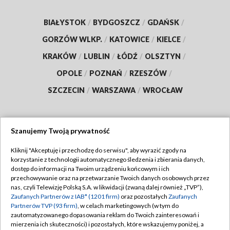
BIAŁYSTOK
/
BYDGOSZCZ
/
GDAŃSK
/
GORZÓW WLKP.
/
KATOWICE
/
KIELCE
/
KRAKÓW
/
LUBLIN
/
ŁÓDŹ
/
OLSZTYN
/
OPOLE
/
POZNAŃ
/
RZESZÓW
/
SZCZECIN
/
WARSZAWA
/
WROCŁAW
Szanujemy Twoją prywatność
Dołącz do nas:
Kliknij "Akceptuję i przechodzę do serwisu", aby wyrazić zgody na
korzystanie z technologii automatycznego śledzenia i zbierania danych,
TVP
dostęp do informacji na Twoim urządzeniu końcowym i ich
Abonament TVP
przechowywanie oraz na przetwarzanie Twoich danych osobowych przez
Regulamin TVP
nas, czyli Telewizję Polską S.A. w likwidacji (zwaną dalej również „TVP”),
Emisja w TVP
Polityka prywatności
Zaufanych Partnerów z IAB* (1201 firm)
oraz pozostałych
Zaufanych
Partnerów TVP (93 firm)
, w celach marketingowych (w tym do
Centrum informacji TVP
Moje zgody
zautomatyzowanego dopasowania reklam do Twoich zainteresowań i
mierzenia ich skuteczności) i pozostałych, które wskazujemy poniżej, a
Naziemna Telewizja Cyfrowa