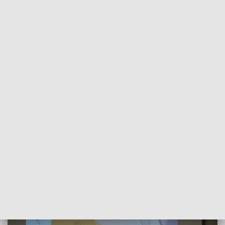
POWRÓT DO
LUBLIN
TVP REGIONY
Warsztaty terapeutyczne w lubelskiej
fundacji
2016-11-16