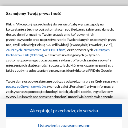
Szanujemy Twoją prywatność
Dołącz do nas:
Kliknij "Akceptuję i przechodzę do serwisu", aby wyrazić zgody na
korzystanie z technologii automatycznego śledzenia i zbierania danych,
TVP
dostęp do informacji na Twoim urządzeniu końcowym i ich
Abonament TVP
przechowywanie oraz na przetwarzanie Twoich danych osobowych przez
Regulamin TVP
nas, czyli Telewizję Polską S.A. w likwidacji (zwaną dalej również „TVP”),
Emisja w TVP
Polityka prywatności
Zaufanych Partnerów z IAB* (1201 firm)
oraz pozostałych
Zaufanych
Partnerów TVP (93 firm)
, w celach marketingowych (w tym do
Centrum informacji TVP
Moje zgody
zautomatyzowanego dopasowania reklam do Twoich zainteresowań i
mierzenia ich skuteczności) i pozostałych, które wskazujemy poniżej, a
Naziemna Telewizja Cyfrowa
Pomoc
także zgody na udostępnianie przez nas identyfikatora PPID do Google.
Sklep TVP
Biuro reklamy
Twoje dane osobowe zbierane podczas odwiedzania przez Ciebie naszych
Rada Programowa
Kontakt
poszczególnych serwisów
zwanych dalej „Portalem”, w tym informacje
zapisywane za pomocą technologii takich jak: pliki cookie, sygnalizatory
System NOS
WWW lub innych podobnych technologii umożliwiających świadczenie
dopasowanych i bezpiecznych usług, personalizację treści oraz reklam,
Informacje o nadawcy
Kanały
udostępnianie funkcji mediów społecznościowych oraz analizowanie
Akceptuję i przechodzę do serwisu
ruchu w Internecie.
Program dla prasy
©2026 Telewizja Polska S.A. w likwidacji
Biuro Reklamy
Twoje dane osobowe zbierane podczas odwiedzania przez Ciebie
Ustawienia zaawansowane