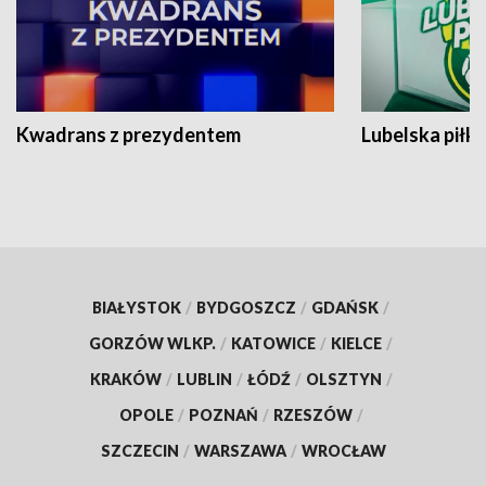
Kwadrans z prezydentem
Lubelska piłk
BIAŁYSTOK
/
BYDGOSZCZ
/
GDAŃSK
/
GORZÓW WLKP.
/
KATOWICE
/
KIELCE
/
KRAKÓW
/
LUBLIN
/
ŁÓDŹ
/
OLSZTYN
/
OPOLE
/
POZNAŃ
/
RZESZÓW
/
SZCZECIN
/
WARSZAWA
/
WROCŁAW