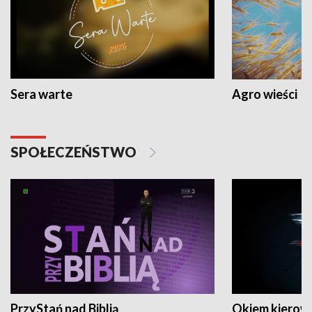
Sera warte
Agro wieści
SPOŁECZEŃSTWO
PrzyStań nad Biblią
Okiem kierow