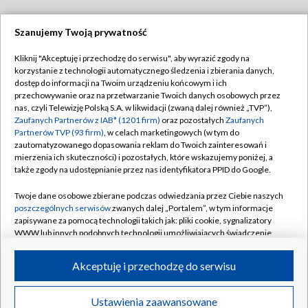
Szanujemy Twoją prywatność
Dołącz do nas:
Kliknij "Akceptuję i przechodzę do serwisu", aby wyrazić zgody na
korzystanie z technologii automatycznego śledzenia i zbierania danych,
TVP
dostęp do informacji na Twoim urządzeniu końcowym i ich
Abonament TVP
przechowywanie oraz na przetwarzanie Twoich danych osobowych przez
Regulamin TVP
nas, czyli Telewizję Polską S.A. w likwidacji (zwaną dalej również „TVP”),
Emisja w TVP
Polityka prywatności
Zaufanych Partnerów z IAB* (1201 firm)
oraz pozostałych
Zaufanych
Partnerów TVP (93 firm)
, w celach marketingowych (w tym do
Centrum informacji TVP
Moje zgody
zautomatyzowanego dopasowania reklam do Twoich zainteresowań i
mierzenia ich skuteczności) i pozostałych, które wskazujemy poniżej, a
Naziemna Telewizja Cyfrowa
Pomoc
także zgody na udostępnianie przez nas identyfikatora PPID do Google.
Sklep TVP
Biuro reklamy
Twoje dane osobowe zbierane podczas odwiedzania przez Ciebie naszych
Rada Programowa
Kontakt
poszczególnych serwisów
zwanych dalej „Portalem”, w tym informacje
zapisywane za pomocą technologii takich jak: pliki cookie, sygnalizatory
System NOS
WWW lub innych podobnych technologii umożliwiających świadczenie
dopasowanych i bezpiecznych usług, personalizację treści oraz reklam,
Informacje o nadawcy
Kanały
udostępnianie funkcji mediów społecznościowych oraz analizowanie
Akceptuję i przechodzę do serwisu
ruchu w Internecie.
Program dla prasy
©2026 Telewizja Polska S.A. w likwidacji
Biuro Reklamy
Twoje dane osobowe zbierane podczas odwiedzania przez Ciebie
Ustawienia zaawansowane