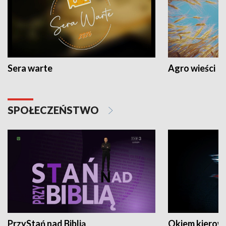
Sera warte
Agro wieści
SPOŁECZEŃSTWO
PrzyStań nad Biblią
Okiem kierow