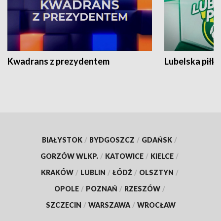
Kwadrans z prezydentem
Lubelska piłk
BIAŁYSTOK
/
BYDGOSZCZ
/
GDAŃSK
/
GORZÓW WLKP.
/
KATOWICE
/
KIELCE
/
KRAKÓW
/
LUBLIN
/
ŁÓDŹ
/
OLSZTYN
/
OPOLE
/
POZNAŃ
/
RZESZÓW
/
SZCZECIN
/
WARSZAWA
/
WROCŁAW