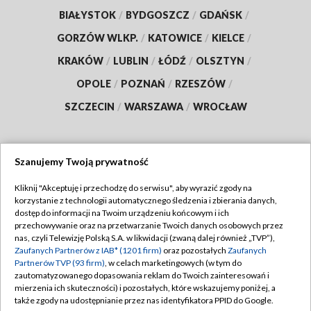
BIAŁYSTOK
/
BYDGOSZCZ
/
GDAŃSK
/
GORZÓW WLKP.
/
KATOWICE
/
KIELCE
/
KRAKÓW
/
LUBLIN
/
ŁÓDŹ
/
OLSZTYN
/
OPOLE
/
POZNAŃ
/
RZESZÓW
/
SZCZECIN
/
WARSZAWA
/
WROCŁAW
Szanujemy Twoją prywatność
Dołącz do nas:
Kliknij "Akceptuję i przechodzę do serwisu", aby wyrazić zgody na
korzystanie z technologii automatycznego śledzenia i zbierania danych,
TVP
dostęp do informacji na Twoim urządzeniu końcowym i ich
Abonament TVP
przechowywanie oraz na przetwarzanie Twoich danych osobowych przez
Regulamin TVP
nas, czyli Telewizję Polską S.A. w likwidacji (zwaną dalej również „TVP”),
Emisja w TVP
Polityka prywatności
Zaufanych Partnerów z IAB* (1201 firm)
oraz pozostałych
Zaufanych
Partnerów TVP (93 firm)
, w celach marketingowych (w tym do
Centrum informacji TVP
Moje zgody
zautomatyzowanego dopasowania reklam do Twoich zainteresowań i
mierzenia ich skuteczności) i pozostałych, które wskazujemy poniżej, a
Naziemna Telewizja Cyfrowa
Pomoc
także zgody na udostępnianie przez nas identyfikatora PPID do Google.