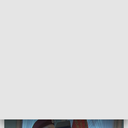
POWRÓT DO
LUBLIN
TVP REGIONY
Związek Żołnierzy Wojska Polskiego
obchodzi 35-lecie istnienia
2016-11-15