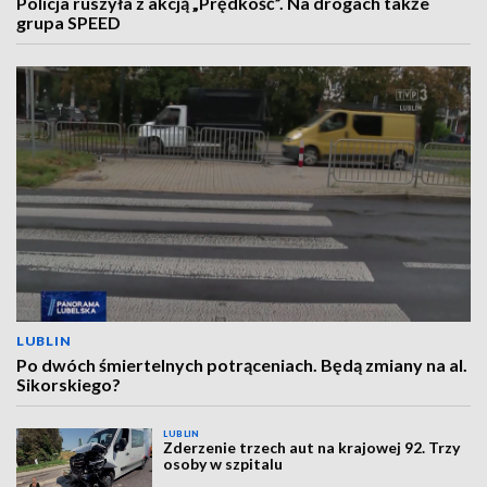
Policja ruszyła z akcją „Prędkość”. Na drogach także
grupa SPEED
LUBLIN
Po dwóch śmiertelnych potrąceniach. Będą zmiany na al.
Sikorskiego?
LUBLIN
Zderzenie trzech aut na krajowej 92. Trzy
osoby w szpitalu