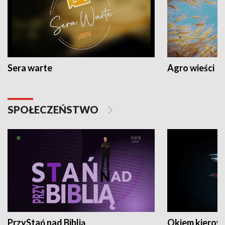
Sera warte
Agro wieści
SPOŁECZEŃSTWO
PrzyStań nad Biblią
Okiem kierow