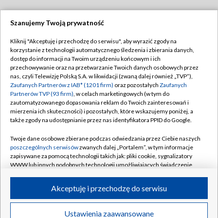
Szanujemy Twoją prywatność
Dołącz do nas:
Kliknij "Akceptuję i przechodzę do serwisu", aby wyrazić zgody na
korzystanie z technologii automatycznego śledzenia i zbierania danych,
TVP
dostęp do informacji na Twoim urządzeniu końcowym i ich
Abonament TVP
przechowywanie oraz na przetwarzanie Twoich danych osobowych przez
Regulamin TVP
nas, czyli Telewizję Polską S.A. w likwidacji (zwaną dalej również „TVP”),
Emisja w TVP
Polityka prywatności
Zaufanych Partnerów z IAB* (1201 firm)
oraz pozostałych
Zaufanych
Partnerów TVP (93 firm)
, w celach marketingowych (w tym do
Centrum informacji TVP
Moje zgody
zautomatyzowanego dopasowania reklam do Twoich zainteresowań i
mierzenia ich skuteczności) i pozostałych, które wskazujemy poniżej, a
Naziemna Telewizja Cyfrowa
Pomoc
także zgody na udostępnianie przez nas identyfikatora PPID do Google.
Sklep TVP
Biuro reklamy
Twoje dane osobowe zbierane podczas odwiedzania przez Ciebie naszych
Rada Programowa
Kontakt
poszczególnych serwisów
zwanych dalej „Portalem”, w tym informacje
zapisywane za pomocą technologii takich jak: pliki cookie, sygnalizatory
System NOS
WWW lub innych podobnych technologii umożliwiających świadczenie
dopasowanych i bezpiecznych usług, personalizację treści oraz reklam,
Informacje o nadawcy
Kanały
udostępnianie funkcji mediów społecznościowych oraz analizowanie
Akceptuję i przechodzę do serwisu
ruchu w Internecie.
Program dla prasy
©2026 Telewizja Polska S.A. w likwidacji
Biuro Reklamy
Twoje dane osobowe zbierane podczas odwiedzania przez Ciebie
Ustawienia zaawansowane