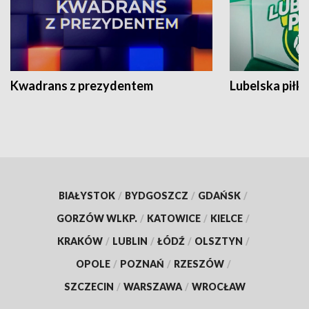
Kwadrans z prezydentem
Lubelska piłk
BIAŁYSTOK
/
BYDGOSZCZ
/
GDAŃSK
/
GORZÓW WLKP.
/
KATOWICE
/
KIELCE
/
KRAKÓW
/
LUBLIN
/
ŁÓDŹ
/
OLSZTYN
/
OPOLE
/
POZNAŃ
/
RZESZÓW
/
SZCZECIN
/
WARSZAWA
/
WROCŁAW