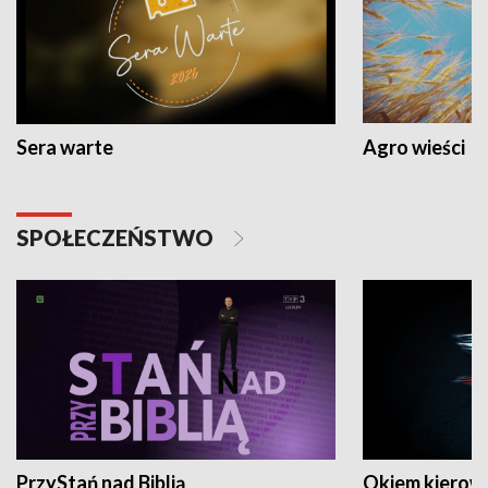
Sera warte
Agro wieści
SPOŁECZEŃSTWO
PrzyStań nad Biblią
Okiem kierow