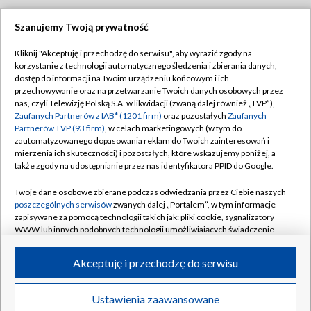
Szanujemy Twoją prywatność
Dołącz do nas:
Kliknij "Akceptuję i przechodzę do serwisu", aby wyrazić zgody na
korzystanie z technologii automatycznego śledzenia i zbierania danych,
TVP
dostęp do informacji na Twoim urządzeniu końcowym i ich
Abonament TVP
przechowywanie oraz na przetwarzanie Twoich danych osobowych przez
Regulamin TVP
nas, czyli Telewizję Polską S.A. w likwidacji (zwaną dalej również „TVP”),
Emisja w TVP
Polityka prywatności
Zaufanych Partnerów z IAB* (1201 firm)
oraz pozostałych
Zaufanych
Partnerów TVP (93 firm)
, w celach marketingowych (w tym do
Centrum informacji TVP
Moje zgody
zautomatyzowanego dopasowania reklam do Twoich zainteresowań i
mierzenia ich skuteczności) i pozostałych, które wskazujemy poniżej, a
Naziemna Telewizja Cyfrowa
Pomoc
także zgody na udostępnianie przez nas identyfikatora PPID do Google.
Sklep TVP
Biuro reklamy
Twoje dane osobowe zbierane podczas odwiedzania przez Ciebie naszych
Rada Programowa
Kontakt
poszczególnych serwisów
zwanych dalej „Portalem”, w tym informacje
zapisywane za pomocą technologii takich jak: pliki cookie, sygnalizatory
System NOS
WWW lub innych podobnych technologii umożliwiających świadczenie
dopasowanych i bezpiecznych usług, personalizację treści oraz reklam,
Informacje o nadawcy
Kanały
udostępnianie funkcji mediów społecznościowych oraz analizowanie
Akceptuję i przechodzę do serwisu
ruchu w Internecie.
Program dla prasy
©2026 Telewizja Polska S.A. w likwidacji
Biuro Reklamy
Twoje dane osobowe zbierane podczas odwiedzania przez Ciebie
Ustawienia zaawansowane
poszczególnych serwisów
na Portalu, takie jak adresy IP, identyfikatory