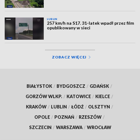
LUBLIN
257 km/h na S17. 31-latek wpadł przez film
opublikowany w sieci
ZOBACZ WIĘCEJ
BIAŁYSTOK
/
BYDGOSZCZ
/
GDAŃSK
/
GORZÓW WLKP.
/
KATOWICE
/
KIELCE
/
KRAKÓW
/
LUBLIN
/
ŁÓDŹ
/
OLSZTYN
/
OPOLE
/
POZNAŃ
/
RZESZÓW
/
SZCZECIN
/
WARSZAWA
/
WROCŁAW