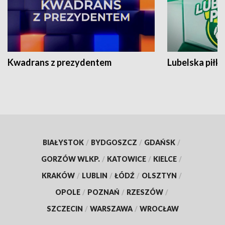
Kwadrans z prezydentem
Lubelska piłk
BIAŁYSTOK
/
BYDGOSZCZ
/
GDAŃSK
/
GORZÓW WLKP.
/
KATOWICE
/
KIELCE
/
KRAKÓW
/
LUBLIN
/
ŁÓDŹ
/
OLSZTYN
/
OPOLE
/
POZNAŃ
/
RZESZÓW
/
SZCZECIN
/
WARSZAWA
/
WROCŁAW