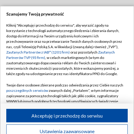
Szanujemy Twoją prywatność
Dołącz do nas:
Kliknij "Akceptuję i przechodzę do serwisu", aby wyrazić zgody na
korzystanie z technologii automatycznego śledzenia i zbierania danych,
TVP
dostęp do informacji na Twoim urządzeniu końcowym i ich
Abonament TVP
przechowywanie oraz na przetwarzanie Twoich danych osobowych przez
Regulamin TVP
nas, czyli Telewizję Polską S.A. w likwidacji (zwaną dalej również „TVP”),
Emisja w TVP
Polityka prywatności
Zaufanych Partnerów z IAB* (1201 firm)
oraz pozostałych
Zaufanych
Partnerów TVP (93 firm)
, w celach marketingowych (w tym do
Centrum informacji TVP
Moje zgody
zautomatyzowanego dopasowania reklam do Twoich zainteresowań i
mierzenia ich skuteczności) i pozostałych, które wskazujemy poniżej, a
Naziemna Telewizja Cyfrowa
Pomoc
także zgody na udostępnianie przez nas identyfikatora PPID do Google.
Sklep TVP
Biuro reklamy
Twoje dane osobowe zbierane podczas odwiedzania przez Ciebie naszych
Rada Programowa
Kontakt
poszczególnych serwisów
zwanych dalej „Portalem”, w tym informacje
zapisywane za pomocą technologii takich jak: pliki cookie, sygnalizatory
System NOS
WWW lub innych podobnych technologii umożliwiających świadczenie
dopasowanych i bezpiecznych usług, personalizację treści oraz reklam,
Informacje o nadawcy
Kanały
udostępnianie funkcji mediów społecznościowych oraz analizowanie
Akceptuję i przechodzę do serwisu
ruchu w Internecie.
Program dla prasy
©2026 Telewizja Polska S.A. w likwidacji
Biuro Reklamy
Twoje dane osobowe zbierane podczas odwiedzania przez Ciebie
Ustawienia zaawansowane