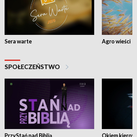
Sera warte
Agro wieści
SPOŁECZEŃSTWO
PrzyStań nad Biblią
Okiem kierow