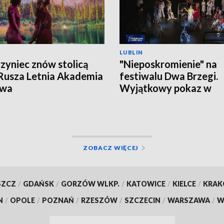
LUBLIN
zyniec znów stolicą
"Nieposkromienie" na
 Rusza Letnia Akademia
festiwalu Dwa Brzegi.
owa
Wyjątkowy pokaz w
Kazimierzu Dolnym
ZOBACZ WIĘCEJ
SZCZ
/
GDAŃSK
/
GORZÓW WLKP.
/
KATOWICE
/
KIELCE
/
KRA
N
/
OPOLE
/
POZNAŃ
/
RZESZÓW
/
SZCZECIN
/
WARSZAWA
/
W