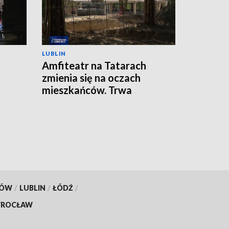
LUBLIN
Amfiteatr na Tatarach
zmienia się na oczach
mieszkańców. Trwa
przebudowa
KÓW
/
LUBLIN
/
ŁÓDŹ
/
ROCŁAW