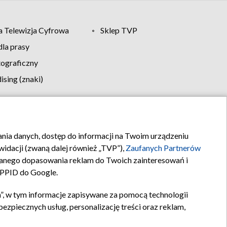
 Telewizja Cyfrowa
Sklep TVP
la prasy
tograficzny
sing (znaki)
klamy
Kontakt
rania danych, dostęp do informacji na Twoim urządzeniu
idacji (zwaną dalej również „TVP”),
Zaufanych Partnerów
anego dopasowania reklam do Twoich zainteresowań i
a PPID do Google.
”, w tym informacje zapisywane za pomocą technologii
zpiecznych usług, personalizację treści oraz reklam,