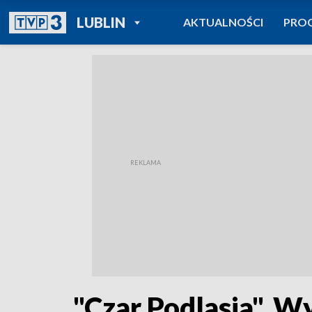
POWRÓT DO
LUBLIN
AKTUALNOŚCI
PRO
TVP REGIONY
"Czar Podlasia". W