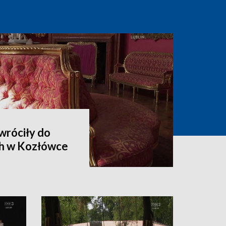
wróciły do
h w Kozłówce