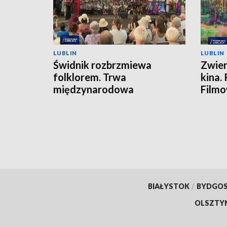
LUBLIN
LUBLIN
Świdnik rozbrzmiewa
Zwier
folklorem. Trwa
kina.
międzynarodowa
Film
FOLKLORIADA
BIAŁYSTOK
/
BYDGO
OLSZTY