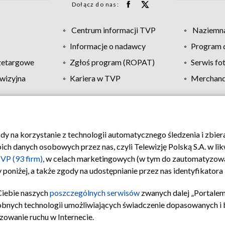
Dołącz do nas:
Centrum informacji TVP
Naziemna
Informacje o nadawcy
Program d
zetargowe
Zgłoś program (ROPAT)
Serwis fo
wizyjna
Kariera w TVP
Merchandi
Polityka prywatności
Moje zgody
Pomoc
Biuro re
ody na korzystanie z technologii automatycznego śledzenia i zbie
 danych osobowych przez nas, czyli Telewizję Polską S.A. w likw
VP (93 firm)
, w celach marketingowych (w tym do zautomatyzow
 poniżej, a także zgody na udostępnianie przez nas identyfikator
Ciebie naszych
poszczególnych serwisów
zwanych dalej „Portalem
obnych technologii umożliwiających świadczenie dopasowanych i be
zowanie ruchu w Internecie.