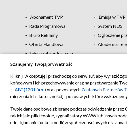
Abonament TVP
Emisja w TVP
Rada Programowa
System NOS
Biuro Reklamy
Ogłoszenie pr
Oferta Handlowa
Akademia Tele
Telegazeta ogłoszenia
Szanujemy Twoją prywatność
Regulamin TVP
Kliknij "Akceptuję i przechodzę do serwisu", aby wyrazić zg
końcowym i ich przechowywanie oraz na przetwarzanie Twoich
z IAB* (1201 firm)
oraz pozostałych
Zaufanych Partnerów T
mierzenia ich skuteczności) i pozostałych, które wskazujemy
Twoje dane osobowe zbierane podczas odwiedzania przez 
takich jak: pliki cookie, sygnalizatory WWW lub innych pod
udostępnianie funkcji mediów społecznościowych oraz anali