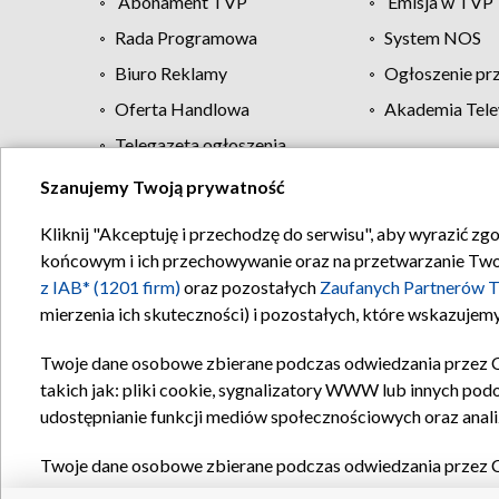
Abonament TVP
Emisja w TVP
Rada Programowa
System NOS
Biuro Reklamy
Ogłoszenie pr
Oferta Handlowa
Akademia Tele
Telegazeta ogłoszenia
Szanujemy Twoją prywatność
Regulamin TVP
Kliknij "Akceptuję i przechodzę do serwisu", aby wyrazić zg
końcowym i ich przechowywanie oraz na przetwarzanie Twoich
z IAB* (1201 firm)
oraz pozostałych
Zaufanych Partnerów T
mierzenia ich skuteczności) i pozostałych, które wskazujemy
Twoje dane osobowe zbierane podczas odwiedzania przez 
takich jak: pliki cookie, sygnalizatory WWW lub innych pod
udostępnianie funkcji mediów społecznościowych oraz anali
Twoje dane osobowe zbierane podczas odwiedzania przez 
plików cookie, informacje o Twoich wyszukiwaniach w serwi