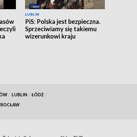
LUBLIN
zasów
PiS: Polska jest bezpieczna.
eczyli
Sprzeciwiamy się takiemu
ka
wizerunkowi kraju
KÓW
/
LUBLIN
/
ŁÓDŹ
/
ROCŁAW