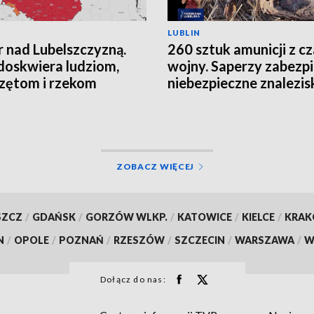
LUBLIN
 nad Lubelszczyzną.
260 sztuk amunicji z c
doskwiera ludziom,
wojny. Saperzy zabezpi
zętom i rzekom
niebezpieczne znalezis
ZOBACZ WIĘCEJ
SZCZ
/
GDAŃSK
/
GORZÓW WLKP.
/
KATOWICE
/
KIELCE
/
KRA
N
/
OPOLE
/
POZNAŃ
/
RZESZÓW
/
SZCZECIN
/
WARSZAWA
/
W
Dołącz do nas: