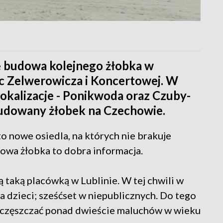
ię budowa kolejnego żłobka w
lic Zelwerowicza i Koncertowej. W
lokalizacje - Ponikwoda oraz Czuby-
budowany żłobek na Czechowie.
o nowe osiedla, na których nie brakuje
owa żłobka to dobra informacja.
taką placówką w Lublinie. W tej chwili w
a dzieci; sześćset w niepublicznych. Do tego
częszczać ponad dwieście maluchów w wieku