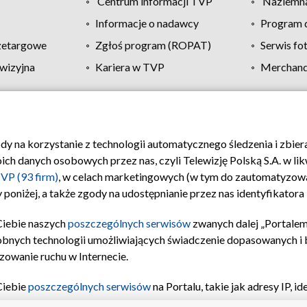
Centrum informacji TVP
Naziemna
Informacje o nadawcy
Program d
zetargowe
Zgłoś program (ROPAT)
Serwis fo
wizyjna
Kariera w TVP
Merchandi
Polityka prywatności
Moje zgody
Pomoc
Biuro re
ody na korzystanie z technologii automatycznego śledzenia i zbie
 danych osobowych przez nas, czyli Telewizję Polską S.A. w likw
VP (93 firm)
, w celach marketingowych (w tym do zautomatyzow
 poniżej, a także zgody na udostępnianie przez nas identyfikator
Ciebie naszych
poszczególnych serwisów
zwanych dalej „Portalem
obnych technologii umożliwiających świadczenie dopasowanych i be
zowanie ruchu w Internecie.
Ciebie
poszczególnych serwisów
na Portalu, takie jak adresy IP, 
sach Portalu czy historia odwiedzin będą przetwarzane przez TV