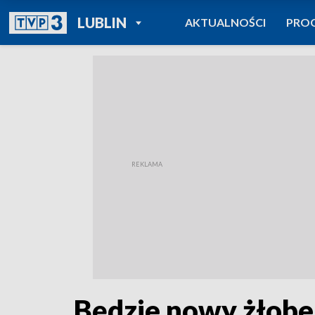
POWRÓT DO
LUBLIN
AKTUALNOŚCI
PRO
TVP REGIONY
Będzie nowy żłob