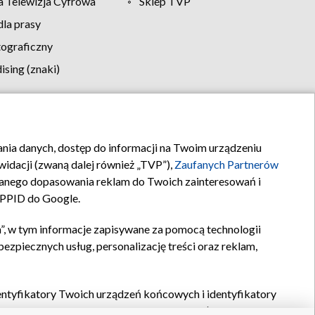
 Telewizja Cyfrowa
Sklep TVP
la prasy
tograficzny
sing (znaki)
klamy
Kontakt
rania danych, dostęp do informacji na Twoim urządzeniu
idacji (zwaną dalej również „TVP”),
Zaufanych Partnerów
anego dopasowania reklam do Twoich zainteresowań i
a PPID do Google.
”, w tym informacje zapisywane za pomocą technologii
zpiecznych usług, personalizację treści oraz reklam,
identyfikatory Twoich urządzeń końcowych i identyfikatory
P,
Zaufanych Partnerów z IAB
oraz pozostałych
Zaufanych