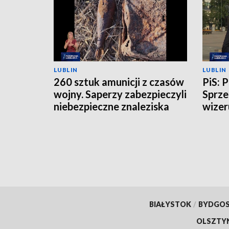
LUBLIN
LUBLIN
260 sztuk amunicji z czasów
PiS: 
wojny. Saperzy zabezpieczyli
Sprze
niebezpieczne znaleziska
wizer
BIAŁYSTOK
/
BYDGO
OLSZTY