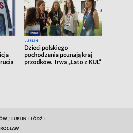
LUBLIN
Dzieci polskiego
icja
pochodzenia poznają kraj
rucia
przodków. Trwa „Lato z KUL”
KÓW
/
LUBLIN
/
ŁÓDŹ
/
ROCŁAW