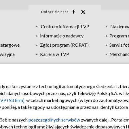
Dołącz do nas:
Centrum informacji TVP
Naziemna
Informacje o nadawcy
Program d
zetargowe
Zgłoś program (ROPAT)
Serwis fo
wizyjna
Kariera w TVP
Merchandi
Polityka prywatności
Moje zgody
Pomoc
Biuro re
ody na korzystanie z technologii automatycznego śledzenia i zbie
 danych osobowych przez nas, czyli Telewizję Polską S.A. w likw
VP (93 firm)
, w celach marketingowych (w tym do zautomatyzow
 poniżej, a także zgody na udostępnianie przez nas identyfikator
Ciebie naszych
poszczególnych serwisów
zwanych dalej „Portalem
obnych technologii umożliwiających świadczenie dopasowanych i be