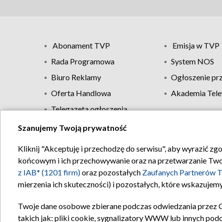
Abonament TVP
Emisja w TVP
Rada Programowa
System NOS
Biuro Reklamy
Ogłoszenie pr
Oferta Handlowa
Akademia Tele
Telegazeta ogłoszenia
Szanujemy Twoją prywatność
Regulamin TVP
Kliknij "Akceptuję i przechodzę do serwisu", aby wyrazić zg
końcowym i ich przechowywanie oraz na przetwarzanie Twoich
z IAB* (1201 firm)
oraz pozostałych
Zaufanych Partnerów T
mierzenia ich skuteczności) i pozostałych, które wskazujemy
Twoje dane osobowe zbierane podczas odwiedzania przez 
takich jak: pliki cookie, sygnalizatory WWW lub innych pod