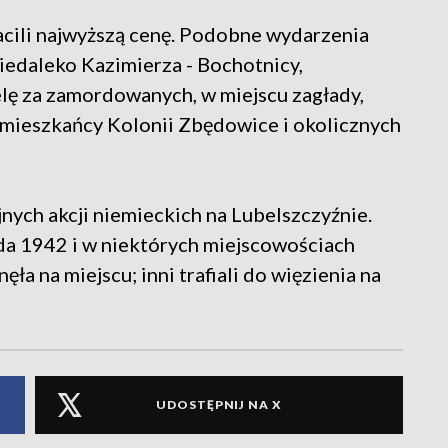
cili najwyższą cenę. Podobne wydarzenia
niedaleko Kazimierza - Bochotnicy,
lę za zamordowanych, w miejscu zagłady,
ę mieszkańcy Kolonii Zbędowice i okolicznych
nych akcji niemieckich na Lubelszczyźnie.
da 1942 i w niektórych miejscowościach
ęła na miejscu; inni trafiali do więzienia na
UDOSTĘPNIJ NA X