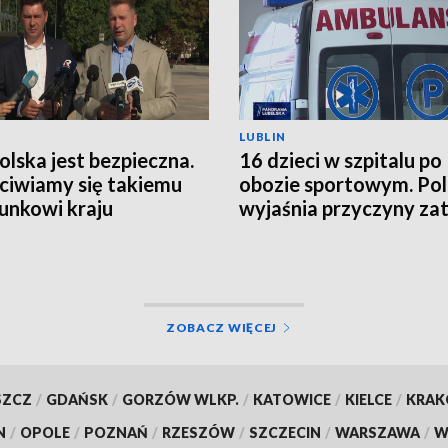
LUBLIN
Polska jest bezpieczna.
16 dzieci w szpitalu po
ciwiamy się takiemu
obozie sportowym. Pol
unkowi kraju
wyjaśnia przyczyny zat
ZOBACZ WIĘCEJ
SZCZ
/
GDAŃSK
/
GORZÓW WLKP.
/
KATOWICE
/
KIELCE
/
KRA
N
/
OPOLE
/
POZNAŃ
/
RZESZÓW
/
SZCZECIN
/
WARSZAWA
/
W