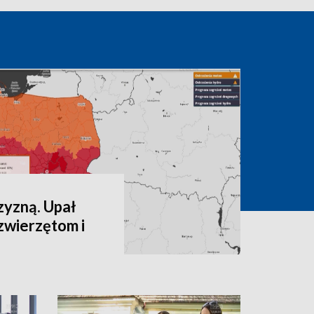
zyzną. Upał
zwierzętom i