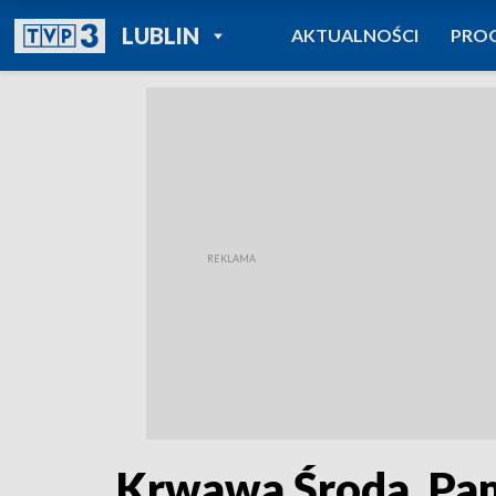
POWRÓT DO
LUBLIN
AKTUALNOŚCI
PRO
TVP REGIONY
Krwawa Środa. Pami