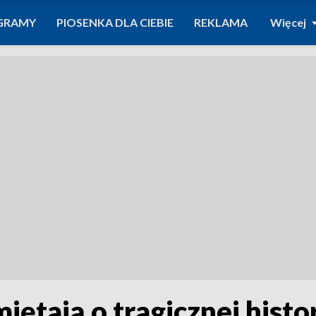
GRAMY
PIOSENKA DLA CIEBIE
REKLAMA
Więcej
ętają o tragicznej histor