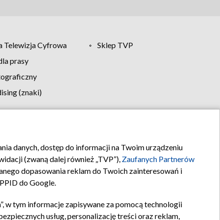
 Telewizja Cyfrowa
Sklep TVP
la prasy
tograficzny
sing (znaki)
klamy
Kontakt
rania danych, dostęp do informacji na Twoim urządzeniu
idacji (zwaną dalej również „TVP”),
Zaufanych Partnerów
anego dopasowania reklam do Twoich zainteresowań i
a PPID do Google.
”, w tym informacje zapisywane za pomocą technologii
zpiecznych usług, personalizację treści oraz reklam,