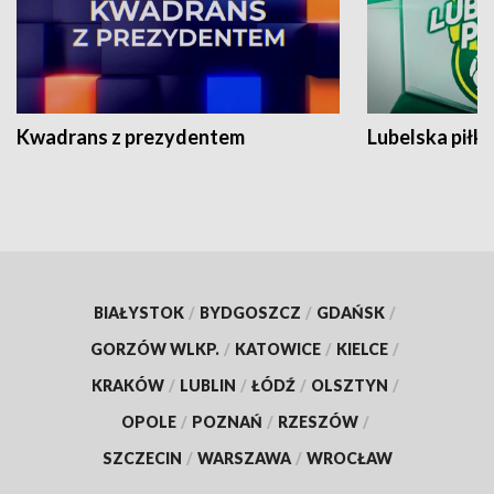
Kwadrans z prezydentem
Lubelska piłk
BIAŁYSTOK
/
BYDGOSZCZ
/
GDAŃSK
/
GORZÓW WLKP.
/
KATOWICE
/
KIELCE
/
KRAKÓW
/
LUBLIN
/
ŁÓDŹ
/
OLSZTYN
/
OPOLE
/
POZNAŃ
/
RZESZÓW
/
SZCZECIN
/
WARSZAWA
/
WROCŁAW