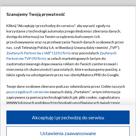
Szanujemy Twoją prywatność
Dołącz do nas:
Kliknij "Akceptuję i przechodzę do serwisu", aby wyrazić zgody na
korzystanie z technologii automatycznego śledzenia i zbierania danych,
TVP
dostęp do informacji na Twoim urządzeniu końcowym i ich
Abonament TVP
przechowywanie oraz na przetwarzanie Twoich danych osobowych przez
Regulamin TVP
nas, czyli Telewizję Polską S.A. w likwidacji (zwaną dalej również „TVP”),
Emisja w TVP
Polityka prywatności
Zaufanych Partnerów z IAB* (1201 firm)
oraz pozostałych
Zaufanych
Partnerów TVP (93 firm)
, w celach marketingowych (w tym do
Centrum informacji TVP
Moje zgody
zautomatyzowanego dopasowania reklam do Twoich zainteresowań i
mierzenia ich skuteczności) i pozostałych, które wskazujemy poniżej, a
Naziemna Telewizja Cyfrowa
Pomoc
także zgody na udostępnianie przez nas identyfikatora PPID do Google.
Sklep TVP
Biuro reklamy
Twoje dane osobowe zbierane podczas odwiedzania przez Ciebie naszych
Rada Programowa
Kontakt
poszczególnych serwisów
zwanych dalej „Portalem”, w tym informacje
zapisywane za pomocą technologii takich jak: pliki cookie, sygnalizatory
System NOS
WWW lub innych podobnych technologii umożliwiających świadczenie
dopasowanych i bezpiecznych usług, personalizację treści oraz reklam,
Informacje o nadawcy
Kanały
udostępnianie funkcji mediów społecznościowych oraz analizowanie
Akceptuję i przechodzę do serwisu
ruchu w Internecie.
Program dla prasy
©2026 Telewizja Polska S.A. w likwidacji
Biuro Reklamy
Twoje dane osobowe zbierane podczas odwiedzania przez Ciebie
Ustawienia zaawansowane