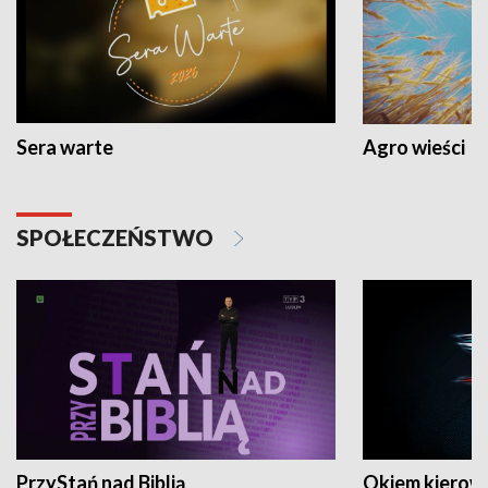
Sera warte
Agro wieści
SPOŁECZEŃSTWO
PrzyStań nad Biblią
Okiem kierow