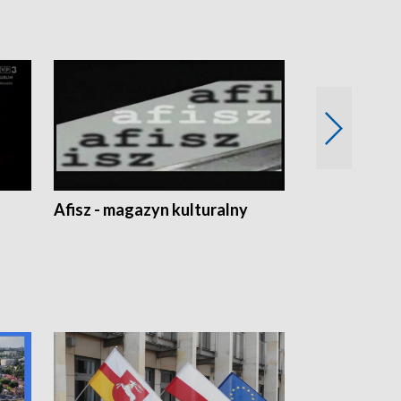
Afisz - magazyn kulturalny
Zobacz, co s