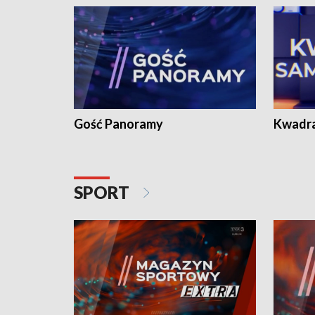
Gość Panoramy
Kwadr
SPORT