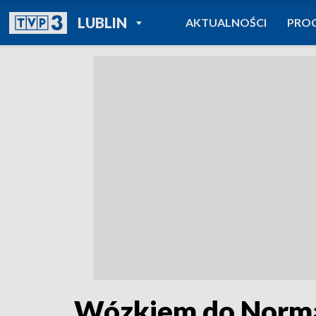
POWRÓT DO
LUBLIN
AKTUALNOŚCI
PRO
TVP REGIONY
Wózkiem do Norma