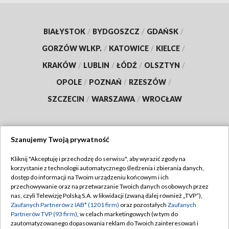
BIAŁYSTOK
/
BYDGOSZCZ
/
GDAŃSK
/
GORZÓW WLKP.
/
KATOWICE
/
KIELCE
/
KRAKÓW
/
LUBLIN
/
ŁÓDŹ
/
OLSZTYN
/
OPOLE
/
POZNAŃ
/
RZESZÓW
/
SZCZECIN
/
WARSZAWA
/
WROCŁAW
Szanujemy Twoją prywatność
Dołącz do nas:
Kliknij "Akceptuję i przechodzę do serwisu", aby wyrazić zgody na
korzystanie z technologii automatycznego śledzenia i zbierania danych,
TVP
dostęp do informacji na Twoim urządzeniu końcowym i ich
Abonament TVP
przechowywanie oraz na przetwarzanie Twoich danych osobowych przez
Regulamin TVP
nas, czyli Telewizję Polską S.A. w likwidacji (zwaną dalej również „TVP”),
Emisja w TVP
Polityka prywatności
Zaufanych Partnerów z IAB* (1201 firm)
oraz pozostałych
Zaufanych
Partnerów TVP (93 firm)
, w celach marketingowych (w tym do
Centrum informacji TVP
Moje zgody
zautomatyzowanego dopasowania reklam do Twoich zainteresowań i