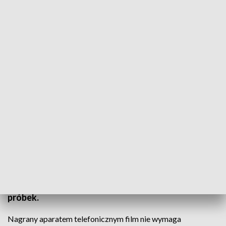
Krew w rzece?
Tysiące litrów ścieków z krwią z ubojni mogło
wpłynąć do Wisły i zanieczyścić środowisko w
gminie Końskowola. Nieczystości wylały się z
miejscowych Zakładów Mięsnych. Błyskawicznie
zareagowali mieszkańcy. To właśnie od nich
dostaliśmy zdjęcia i filmy. Jak poważne może to być
skażenie, pokażą dopiero wyniki badań pobranych
próbek.
Nagrany aparatem telefonicznym film nie wymaga