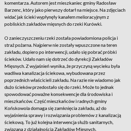
komentarza. Autorem jest mieszkaniec gminy Radosław
Barzenc, który jako pierwszy dotarł na miejsce. Na zdjęciach
widać jak ścieki wypłynęły kanałem melioracyjnym z
pobliskich zakładów mięsnych do rzeki Kurówki.
O zanieczyszczeniu rzeki została powiadomiona policja i
straż pożarna. Najpierw nie zostały wpuszczone na teren
zakładu, dopiero po interwencji, udało się pobrać próbki
ścieków. Udało nam się dotrzeć do dyrekcji Zakładów
Mięsnych. Z wyjaśnień wynika, że przyczyną wycieku była
wadliwa kanalizacja ściekowa, wybudowana przez
poprzednich właścicieli zakładu. Na razie nie wiadomo jak
dużo ścieków przedostało się do rzeki. Może to jednak
spowodować poważne konsekwencje dla środowiska i
mieszkańców. Część mieszkańców i radnych gminy
Końskowola domaga się zamknięcia zakładu, aż do
wyjaśnienia sprawy i rozwiązania problemów z kanalizacją
ściekową. To już kolejna interwencja służb sanitarnych,
związana z działalnością Zakładów Mięsnych.