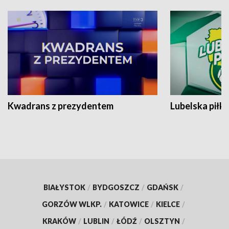
Kwadrans z prezydentem
Lubelska piłk
BIAŁYSTOK
/
BYDGOSZCZ
/
GDAŃSK
/
GORZÓW WLKP.
/
KATOWICE
/
KIELCE
/
KRAKÓW
/
LUBLIN
/
ŁÓDŹ
/
OLSZTYN
/