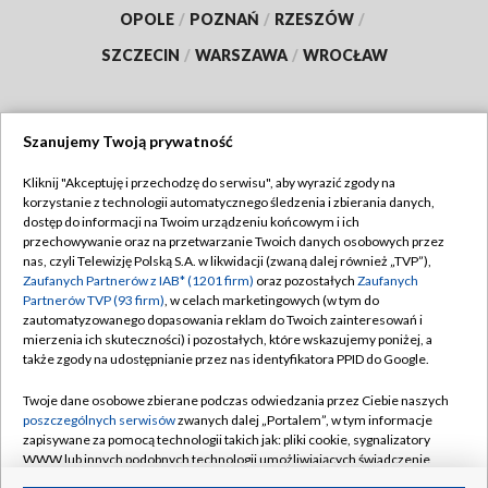
OPOLE
/
POZNAŃ
/
RZESZÓW
/
SZCZECIN
/
WARSZAWA
/
WROCŁAW
Szanujemy Twoją prywatność
Dołącz do nas:
Kliknij "Akceptuję i przechodzę do serwisu", aby wyrazić zgody na
korzystanie z technologii automatycznego śledzenia i zbierania danych,
TVP
dostęp do informacji na Twoim urządzeniu końcowym i ich
Abonament TVP
przechowywanie oraz na przetwarzanie Twoich danych osobowych przez
Regulamin TVP
nas, czyli Telewizję Polską S.A. w likwidacji (zwaną dalej również „TVP”),
Emisja w TVP
Polityka prywatności
Zaufanych Partnerów z IAB* (1201 firm)
oraz pozostałych
Zaufanych
Partnerów TVP (93 firm)
, w celach marketingowych (w tym do
Centrum informacji TVP
Moje zgody
zautomatyzowanego dopasowania reklam do Twoich zainteresowań i
mierzenia ich skuteczności) i pozostałych, które wskazujemy poniżej, a
Naziemna Telewizja Cyfrowa
Pomoc
także zgody na udostępnianie przez nas identyfikatora PPID do Google.
Sklep TVP
Biuro reklamy
Twoje dane osobowe zbierane podczas odwiedzania przez Ciebie naszych
Rada Programowa
Kontakt
poszczególnych serwisów
zwanych dalej „Portalem”, w tym informacje
zapisywane za pomocą technologii takich jak: pliki cookie, sygnalizatory
System NOS
WWW lub innych podobnych technologii umożliwiających świadczenie
dopasowanych i bezpiecznych usług, personalizację treści oraz reklam,
Informacje o nadawcy