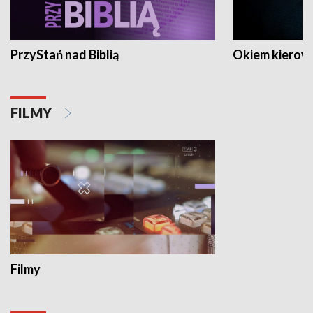
PrzyStań nad Biblią
Okiem kierow
FILMY
Filmy