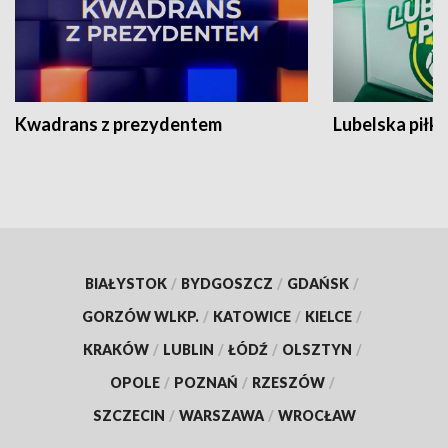
Kwadrans z prezydentem
Lubelska piłk
BIAŁYSTOK
/
BYDGOSZCZ
/
GDAŃSK
/
GORZÓW WLKP.
/
KATOWICE
/
KIELCE
/
KRAKÓW
/
LUBLIN
/
ŁÓDŹ
/
OLSZTYN
/
OPOLE
/
POZNAŃ
/
RZESZÓW
/
SZCZECIN
/
WARSZAWA
/
WROCŁAW