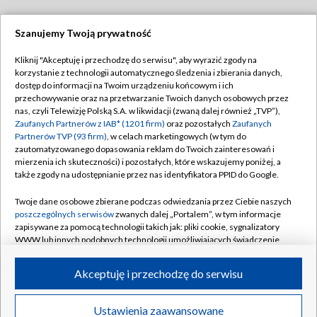
Szanujemy Twoją prywatność
Dołącz do nas:
Kliknij "Akceptuję i przechodzę do serwisu", aby wyrazić zgody na
korzystanie z technologii automatycznego śledzenia i zbierania danych,
TVP
dostęp do informacji na Twoim urządzeniu końcowym i ich
Abonament TVP
przechowywanie oraz na przetwarzanie Twoich danych osobowych przez
Regulamin TVP
nas, czyli Telewizję Polską S.A. w likwidacji (zwaną dalej również „TVP”),
Emisja w TVP
Polityka prywatności
Zaufanych Partnerów z IAB* (1201 firm)
oraz pozostałych
Zaufanych
Partnerów TVP (93 firm)
, w celach marketingowych (w tym do
Centrum informacji TVP
Moje zgody
zautomatyzowanego dopasowania reklam do Twoich zainteresowań i
mierzenia ich skuteczności) i pozostałych, które wskazujemy poniżej, a
Naziemna Telewizja Cyfrowa
Pomoc
także zgody na udostępnianie przez nas identyfikatora PPID do Google.
Sklep TVP
Biuro reklamy
Twoje dane osobowe zbierane podczas odwiedzania przez Ciebie naszych
Rada Programowa
Kontakt
poszczególnych serwisów
zwanych dalej „Portalem”, w tym informacje
zapisywane za pomocą technologii takich jak: pliki cookie, sygnalizatory
System NOS
WWW lub innych podobnych technologii umożliwiających świadczenie
dopasowanych i bezpiecznych usług, personalizację treści oraz reklam,
Informacje o nadawcy
Kanały
udostępnianie funkcji mediów społecznościowych oraz analizowanie
Akceptuję i przechodzę do serwisu
ruchu w Internecie.
Program dla prasy
©2026 Telewizja Polska S.A. w likwidacji
Biuro Reklamy
Twoje dane osobowe zbierane podczas odwiedzania przez Ciebie
Ustawienia zaawansowane