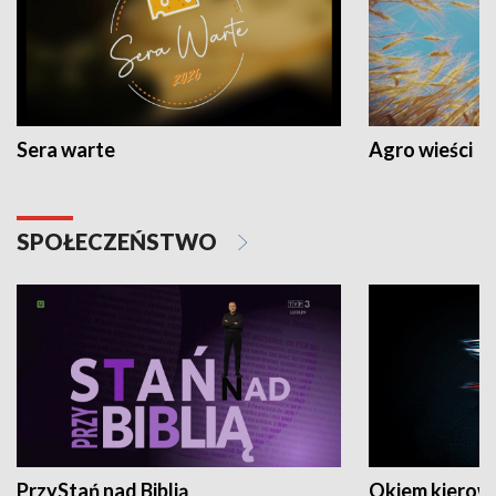
Sera warte
Agro wieści
SPOŁECZEŃSTWO
PrzyStań nad Biblią
Okiem kierow