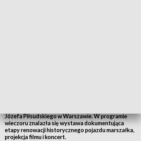
Wieczór niepodległościowy
W przeddzień Narodowego Święta Niepodległości
w lubelskim ośrodku TVP odbył się wieczór
niepodległościowy. Wieczór z udziałem także
Państwa - naszych widzów. Inicjatorami
wydarzenia byli lubelski oddział Telewizji Polskiej i
Centralna Biblioteka Wojskowa im. Marszałka
Józefa Piłsudskiego w Warszawie. W programie
wieczoru znalazła się wystawa dokumentująca
etapy renowacji historycznego pojazdu marszałka,
projekcja filmu i koncert.