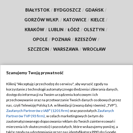
BIAŁYSTOK
/
BYDGOSZCZ
/
GDAŃSK
/
GORZÓW WLKP.
/
KATOWICE
/
KIELCE
/
KRAKÓW
/
LUBLIN
/
ŁÓDŹ
/
OLSZTYN
/
OPOLE
/
POZNAŃ
/
RZESZÓW
/
SZCZECIN
/
WARSZAWA
/
WROCŁAW
Szanujemy Twoją prywatność
Dołącz do nas:
Kliknij "Akceptuję i przechodzę do serwisu", aby wyrazić zgody na
korzystanie z technologii automatycznego śledzenia i zbierania danych,
TVP
dostęp do informacji na Twoim urządzeniu końcowym i ich
Abonament TVP
przechowywanie oraz na przetwarzanie Twoich danych osobowych przez
Regulamin TVP
nas, czyli Telewizję Polską S.A. w likwidacji (zwaną dalej również „TVP”),
Emisja w TVP
Polityka prywatności
Zaufanych Partnerów z IAB* (1201 firm)
oraz pozostałych
Zaufanych
Partnerów TVP (93 firm)
, w celach marketingowych (w tym do
Centrum informacji TVP
Moje zgody
zautomatyzowanego dopasowania reklam do Twoich zainteresowań i
mierzenia ich skuteczności) i pozostałych, które wskazujemy poniżej, a
Naziemna Telewizja Cyfrowa
Pomoc
także zgody na udostępnianie przez nas identyfikatora PPID do Google.