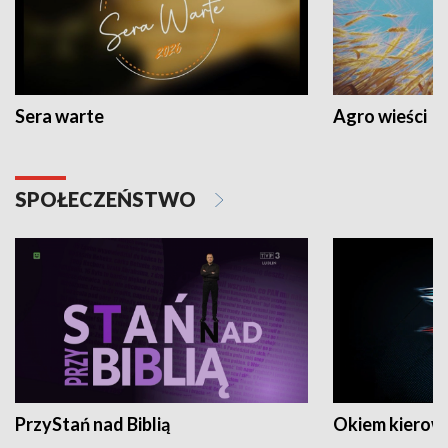
Sera warte
Agro wieści
SPOŁECZEŃSTWO
PrzyStań nad Biblią
Okiem kierow