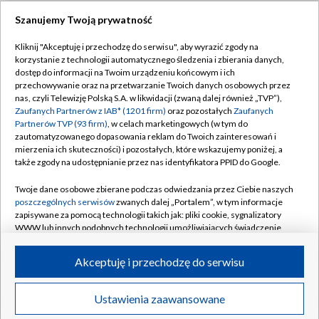
Szanujemy Twoją prywatność
Dołącz do nas:
Kliknij "Akceptuję i przechodzę do serwisu", aby wyrazić zgody na
korzystanie z technologii automatycznego śledzenia i zbierania danych,
TVP
dostęp do informacji na Twoim urządzeniu końcowym i ich
Abonament TVP
przechowywanie oraz na przetwarzanie Twoich danych osobowych przez
Regulamin TVP
nas, czyli Telewizję Polską S.A. w likwidacji (zwaną dalej również „TVP”),
Emisja w TVP
Polityka prywatności
Zaufanych Partnerów z IAB* (1201 firm)
oraz pozostałych
Zaufanych
Partnerów TVP (93 firm)
, w celach marketingowych (w tym do
Centrum informacji TVP
Moje zgody
zautomatyzowanego dopasowania reklam do Twoich zainteresowań i
mierzenia ich skuteczności) i pozostałych, które wskazujemy poniżej, a
Naziemna Telewizja Cyfrowa
Pomoc
także zgody na udostępnianie przez nas identyfikatora PPID do Google.
Sklep TVP
Biuro reklamy
Twoje dane osobowe zbierane podczas odwiedzania przez Ciebie naszych
Rada Programowa
Kontakt
poszczególnych serwisów
zwanych dalej „Portalem”, w tym informacje
zapisywane za pomocą technologii takich jak: pliki cookie, sygnalizatory
System NOS
WWW lub innych podobnych technologii umożliwiających świadczenie
dopasowanych i bezpiecznych usług, personalizację treści oraz reklam,
Informacje o nadawcy
Kanały
udostępnianie funkcji mediów społecznościowych oraz analizowanie
Akceptuję i przechodzę do serwisu
ruchu w Internecie.
Program dla prasy
©2026 Telewizja Polska S.A. w likwidacji
Biuro Reklamy
Twoje dane osobowe zbierane podczas odwiedzania przez Ciebie
Ustawienia zaawansowane
poszczególnych serwisów
na Portalu, takie jak adresy IP, identyfikatory
Ogłoszenie przetargowe
Twoich urządzeń końcowych i identyfikatory plików cookie, informacje o