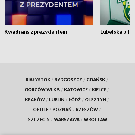
Kwadrans z prezydentem
Lubelska piłk
BIAŁYSTOK
/
BYDGOSZCZ
/
GDAŃSK
/
GORZÓW WLKP.
/
KATOWICE
/
KIELCE
/
KRAKÓW
/
LUBLIN
/
ŁÓDŹ
/
OLSZTYN
/
OPOLE
/
POZNAŃ
/
RZESZÓW
/
SZCZECIN
/
WARSZAWA
/
WROCŁAW