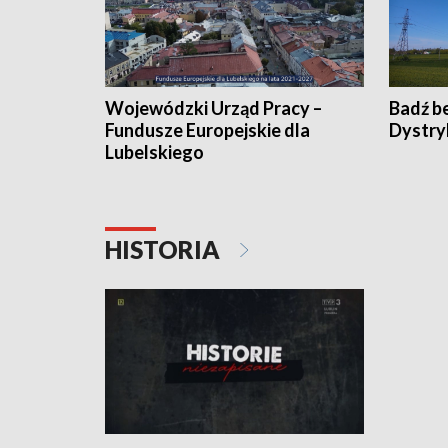
Wojewódzki Urząd Pracy –
Badź b
Fundusze Europejskie dla
Dystry
Lubelskiego
HISTORIA