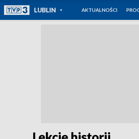
POWRÓT DO
LUBLIN
AKTUALNOŚCI
PRO
TVP REGIONY
Lekcje historii