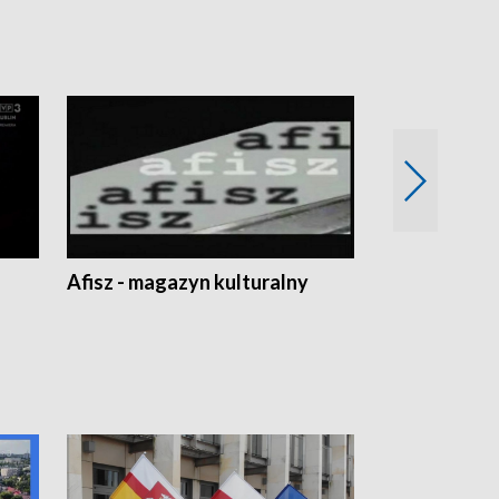
Afisz - magazyn kulturalny
Zobacz, co s