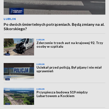
LUBLIN
Po dwóch śmiertelnych potrąceniach. Będą zmiany na al.
Sikorskiego?
LUBLIN
Zderzenie trzech aut na krajowej 92. Trzy
osoby w szpitalu
LUBLIN
Uciekał przed policją. Był pijany i nie miał
uprawnień
LUBLIN
Przyspiesza budowa S19 między
Lubartowem a Kockiem