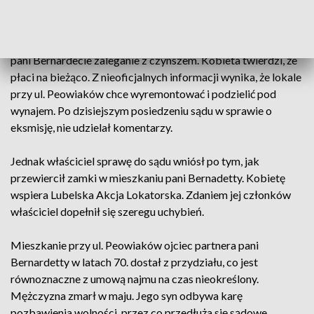
kluczem piętro wyżej.
Na łamach lubelskich gazet właściciel mieszkania zarzuca
pani Bernardecie zaleganie z czynszem. Kobieta twierdzi, że
płaci na bieżąco. Z nieoficjalnych informacji wynika, że lokale
przy ul. Peowiaków chce wyremontować i podzielić pod
wynajem. Po dzisiejszym posiedzeniu sądu w sprawie o
eksmisję, nie udzielał komentarzy.
Jednak właściciel sprawę do sądu wniósł po tym, jak
przewiercił zamki w mieszkaniu pani Bernadetty. Kobietę
wspiera Lubelska Akcja Lokatorska. Zdaniem jej członków
właściciel dopełnił się szeregu uchybień.
Mieszkanie przy ul. Peowiaków ojciec partnera pani
Bernardetty w latach 70. dostał z przydziału, co jest
równoznaczne z umową najmu na czas nieokreślony.
Mężczyzna zmarł w maju. Jego syn odbywa karę
pozbawienia wolności, przez co przedłuża się sądowe