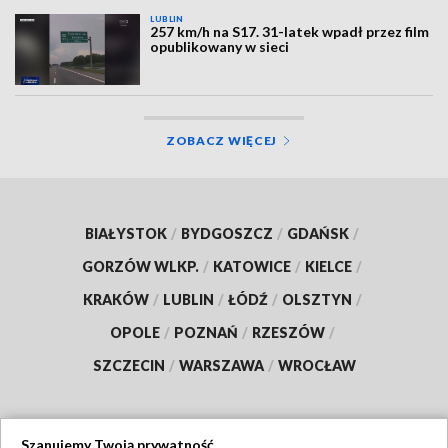
LUBLIN
257 km/h na S17. 31-latek wpadł przez film
opublikowany w sieci
ZOBACZ WIĘCEJ
BIAŁYSTOK
/
BYDGOSZCZ
/
GDAŃSK
/
GORZÓW WLKP.
/
KATOWICE
/
KIELCE
/
KRAKÓW
/
LUBLIN
/
ŁÓDŹ
/
OLSZTYN
/
OPOLE
/
POZNAŃ
/
RZESZÓW
/
SZCZECIN
/
WARSZAWA
/
WROCŁAW
Szanujemy Twoją prywatność