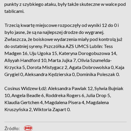
punkty z szybkiego ataku, były także skuteczne w walce pod
tablicami.
Trzecią kwartę miejscowe rozpoczęły od wyniki 12 do 0 i
było jasne, że są na najlepszej drodze do wygranej.
Zwłaszcza, że boiskowe wydarzenia miały pod kontrolą już
do ostatniej syreny. Pszczółka AZS UMCS Lublin: Tess
Madgen 16, Uju Ugoka 15, Kateryna Dorogobuzowa 14,
Aliyyah Handford 10, Marta Jujka 7, Olivia Szumełda-
Krzycka 5, Dorota Mistygacz 2, Agata Dobrowolska 0, Kaja
Grygiel 0, Aleksandra Kędzierska 0, Dominika Poleszak 0.
Cosinus Widzew Łdź: Aleksandra Pawlak 12, Sylwia Bujniak
10, Angela Beadle 6, Roddreka Rogers 6, Julia Drop 5,
Klaudia Gertchen 4, Magdalena Pisera 4, Magdalena
Kruszyńska 2, Wiktoria Zapart 0.
Źródło: