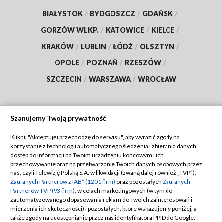
BIAŁYSTOK
/
BYDGOSZCZ
/
GDAŃSK
/
GORZÓW WLKP.
/
KATOWICE
/
KIELCE
/
KRAKÓW
/
LUBLIN
/
ŁÓDŹ
/
OLSZTYN
/
OPOLE
/
POZNAŃ
/
RZESZÓW
/
SZCZECIN
/
WARSZAWA
/
WROCŁAW
Szanujemy Twoją prywatność
Dołącz do nas:
Kliknij "Akceptuję i przechodzę do serwisu", aby wyrazić zgody na
korzystanie z technologii automatycznego śledzenia i zbierania danych,
TVP
dostęp do informacji na Twoim urządzeniu końcowym i ich
Abonament TVP
przechowywanie oraz na przetwarzanie Twoich danych osobowych przez
Regulamin TVP
nas, czyli Telewizję Polską S.A. w likwidacji (zwaną dalej również „TVP”),
Emisja w TVP
Polityka prywatności
Zaufanych Partnerów z IAB* (1201 firm)
oraz pozostałych
Zaufanych
Partnerów TVP (93 firm)
, w celach marketingowych (w tym do
Centrum informacji TVP
Moje zgody
zautomatyzowanego dopasowania reklam do Twoich zainteresowań i
mierzenia ich skuteczności) i pozostałych, które wskazujemy poniżej, a
Naziemna Telewizja Cyfrowa
Pomoc
także zgody na udostępnianie przez nas identyfikatora PPID do Google.