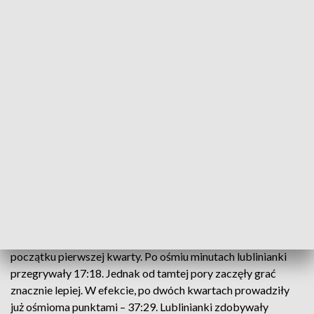
PAP/Wojciech Pacewicz
Koszykarki Pszczółki AZS UMCS Lublin pokonały
we własnej hali Cosinus Widzew Łódź 69:49 (23:18,
14:11, 19:7, 13:13) w meczu 8. kolejki Basket Ligi
Kobiet.
Łodzianki postraszyły faworyzowane akademiczki tylko na
początku pierwszej kwarty. Po ośmiu minutach lublinianki
przegrywały 17:18. Jednak od tamtej pory zaczęły grać
znacznie lepiej. W efekcie, po dwóch kwartach prowadziły
już ośmioma punktami – 37:29. Lublinianki zdobywały