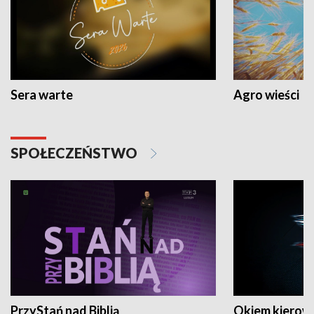
Sera warte
Agro wieści
SPOŁECZEŃSTWO
PrzyStań nad Biblią
Okiem kierow