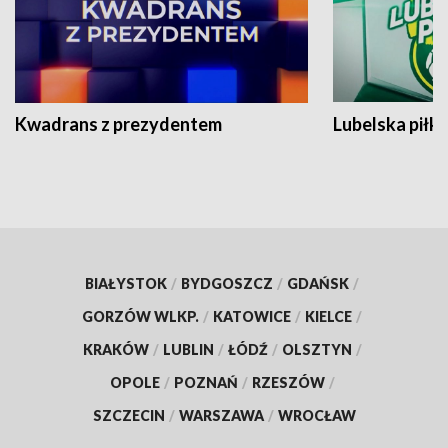
Kwadrans z prezydentem
Lubelska piłk
BIAŁYSTOK
/
BYDGOSZCZ
/
GDAŃSK
/
GORZÓW WLKP.
/
KATOWICE
/
KIELCE
/
KRAKÓW
/
LUBLIN
/
ŁÓDŹ
/
OLSZTYN
/
OPOLE
/
POZNAŃ
/
RZESZÓW
/
SZCZECIN
/
WARSZAWA
/
WROCŁAW