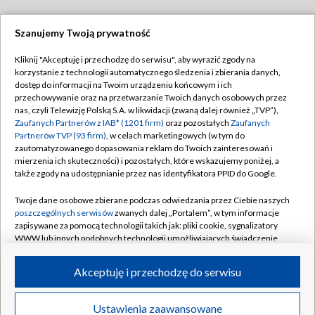
Szanujemy Twoją prywatność
Dołącz do nas:
Kliknij "Akceptuję i przechodzę do serwisu", aby wyrazić zgody na
korzystanie z technologii automatycznego śledzenia i zbierania danych,
TVP
dostęp do informacji na Twoim urządzeniu końcowym i ich
Abonament TVP
przechowywanie oraz na przetwarzanie Twoich danych osobowych przez
Regulamin TVP
nas, czyli Telewizję Polską S.A. w likwidacji (zwaną dalej również „TVP”),
Emisja w TVP
Polityka prywatności
Zaufanych Partnerów z IAB* (1201 firm)
oraz pozostałych
Zaufanych
Partnerów TVP (93 firm)
, w celach marketingowych (w tym do
Centrum informacji TVP
Moje zgody
zautomatyzowanego dopasowania reklam do Twoich zainteresowań i
mierzenia ich skuteczności) i pozostałych, które wskazujemy poniżej, a
Naziemna Telewizja Cyfrowa
Pomoc
także zgody na udostępnianie przez nas identyfikatora PPID do Google.
Sklep TVP
Biuro reklamy
Twoje dane osobowe zbierane podczas odwiedzania przez Ciebie naszych
Rada Programowa
Kontakt
poszczególnych serwisów
zwanych dalej „Portalem”, w tym informacje
zapisywane za pomocą technologii takich jak: pliki cookie, sygnalizatory
System NOS
WWW lub innych podobnych technologii umożliwiających świadczenie
dopasowanych i bezpiecznych usług, personalizację treści oraz reklam,
Informacje o nadawcy
Kanały
udostępnianie funkcji mediów społecznościowych oraz analizowanie
Akceptuję i przechodzę do serwisu
ruchu w Internecie.
Program dla prasy
©2026 Telewizja Polska S.A. w likwidacji
Biuro Reklamy
Twoje dane osobowe zbierane podczas odwiedzania przez Ciebie
Ustawienia zaawansowane