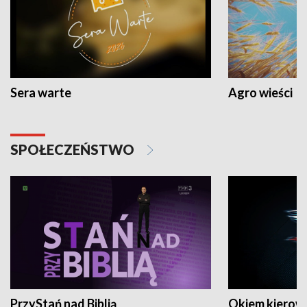
Sera warte
Agro wieści
SPOŁECZEŃSTWO
PrzyStań nad Biblią
Okiem kierow