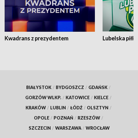
Kwadrans z prezydentem
Lubelska piłk
BIAŁYSTOK
/
BYDGOSZCZ
/
GDAŃSK
/
GORZÓW WLKP.
/
KATOWICE
/
KIELCE
/
KRAKÓW
/
LUBLIN
/
ŁÓDŹ
/
OLSZTYN
/
OPOLE
/
POZNAŃ
/
RZESZÓW
/
SZCZECIN
/
WARSZAWA
/
WROCŁAW