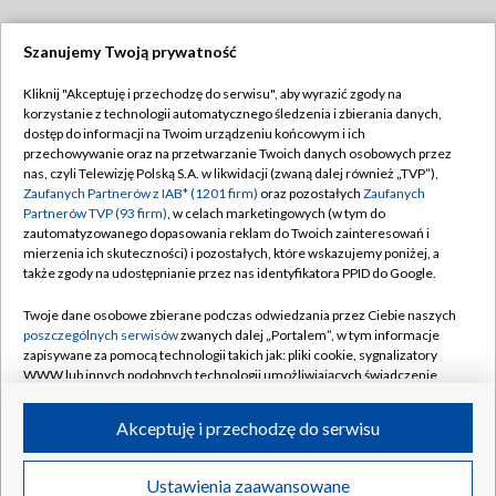
Szanujemy Twoją prywatność
Dołącz do nas:
Kliknij "Akceptuję i przechodzę do serwisu", aby wyrazić zgody na
korzystanie z technologii automatycznego śledzenia i zbierania danych,
TVP
dostęp do informacji na Twoim urządzeniu końcowym i ich
Abonament TVP
przechowywanie oraz na przetwarzanie Twoich danych osobowych przez
Regulamin TVP
nas, czyli Telewizję Polską S.A. w likwidacji (zwaną dalej również „TVP”),
Emisja w TVP
Polityka prywatności
Zaufanych Partnerów z IAB* (1201 firm)
oraz pozostałych
Zaufanych
Partnerów TVP (93 firm)
, w celach marketingowych (w tym do
Centrum informacji TVP
Moje zgody
zautomatyzowanego dopasowania reklam do Twoich zainteresowań i
mierzenia ich skuteczności) i pozostałych, które wskazujemy poniżej, a
Naziemna Telewizja Cyfrowa
Pomoc
także zgody na udostępnianie przez nas identyfikatora PPID do Google.
Sklep TVP
Biuro reklamy
Twoje dane osobowe zbierane podczas odwiedzania przez Ciebie naszych
Rada Programowa
Kontakt
poszczególnych serwisów
zwanych dalej „Portalem”, w tym informacje
zapisywane za pomocą technologii takich jak: pliki cookie, sygnalizatory
System NOS
WWW lub innych podobnych technologii umożliwiających świadczenie
dopasowanych i bezpiecznych usług, personalizację treści oraz reklam,
Informacje o nadawcy
Kanały
udostępnianie funkcji mediów społecznościowych oraz analizowanie
Akceptuję i przechodzę do serwisu
ruchu w Internecie.
Program dla prasy
©2026 Telewizja Polska S.A. w likwidacji
Biuro Reklamy
Twoje dane osobowe zbierane podczas odwiedzania przez Ciebie
Ustawienia zaawansowane