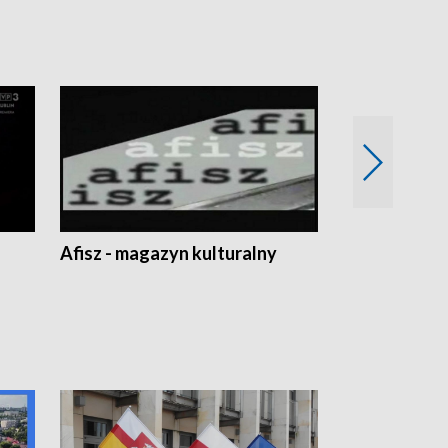
Afisz - magazyn kulturalny
Zobacz, co s