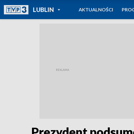
POWRÓT DO
LUBLIN
AKTUALNOŚCI
PRO
TVP REGIONY
Prezydent podsumo