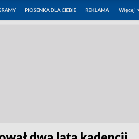
GRAMY
PIOSENKA DLA CIEBIE
REKLAMA
Więcej
wał dwa lata kadencji