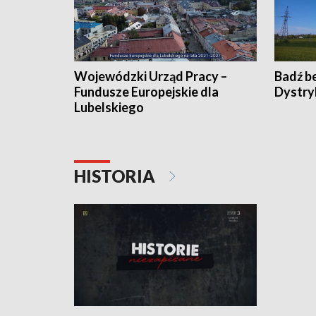
Wojewódzki Urząd Pracy –
Badź b
Fundusze Europejskie dla
Dystry
Lubelskiego
HISTORIA