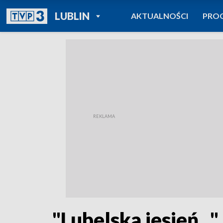
POWRÓT DO
LUBLIN
AKTUALNOŚCI
PRO
TVP REGIONY
"Lubelska jesień..."