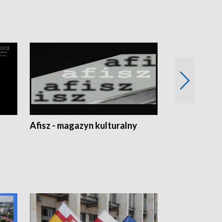
Afisz - magazyn kulturalny
Zobacz, co s