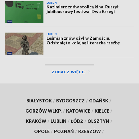
LUBLIN
Kazimierz znów stolicą kina. Ruszył
jubileuszowy festiwal Dwa Brzegi
LUBLIN
Leśmian znów ożył w Zamościu.
Odsłonięto kolejną literacką rzeźbę
ZOBACZ WIĘCEJ
BIAŁYSTOK
/
BYDGOSZCZ
/
GDAŃSK
/
GORZÓW WLKP.
/
KATOWICE
/
KIELCE
/
KRAKÓW
/
LUBLIN
/
ŁÓDŹ
/
OLSZTYN
/
OPOLE
/
POZNAŃ
/
RZESZÓW
/