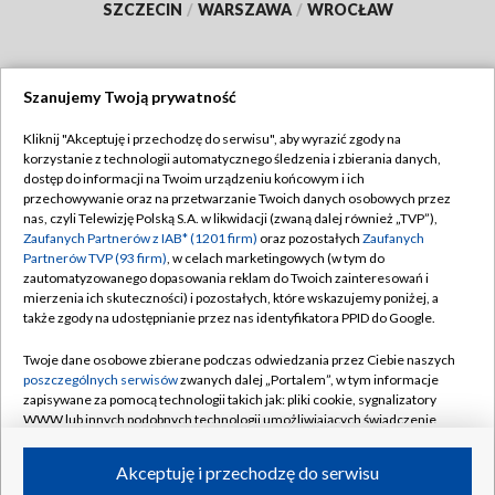
SZCZECIN
/
WARSZAWA
/
WROCŁAW
Szanujemy Twoją prywatność
Dołącz do nas:
Kliknij "Akceptuję i przechodzę do serwisu", aby wyrazić zgody na
korzystanie z technologii automatycznego śledzenia i zbierania danych,
TVP
dostęp do informacji na Twoim urządzeniu końcowym i ich
Abonament TVP
przechowywanie oraz na przetwarzanie Twoich danych osobowych przez
Regulamin TVP
nas, czyli Telewizję Polską S.A. w likwidacji (zwaną dalej również „TVP”),
Emisja w TVP
Polityka prywatności
Zaufanych Partnerów z IAB* (1201 firm)
oraz pozostałych
Zaufanych
Partnerów TVP (93 firm)
, w celach marketingowych (w tym do
Centrum informacji TVP
Moje zgody
zautomatyzowanego dopasowania reklam do Twoich zainteresowań i
mierzenia ich skuteczności) i pozostałych, które wskazujemy poniżej, a
Naziemna Telewizja Cyfrowa
Pomoc
także zgody na udostępnianie przez nas identyfikatora PPID do Google.
Sklep TVP
Biuro reklamy
Twoje dane osobowe zbierane podczas odwiedzania przez Ciebie naszych
Rada Programowa
Kontakt
poszczególnych serwisów
zwanych dalej „Portalem”, w tym informacje
zapisywane za pomocą technologii takich jak: pliki cookie, sygnalizatory
System NOS
WWW lub innych podobnych technologii umożliwiających świadczenie
dopasowanych i bezpiecznych usług, personalizację treści oraz reklam,
Informacje o nadawcy
Kanały
udostępnianie funkcji mediów społecznościowych oraz analizowanie
Akceptuję i przechodzę do serwisu
ruchu w Internecie.
Program dla prasy