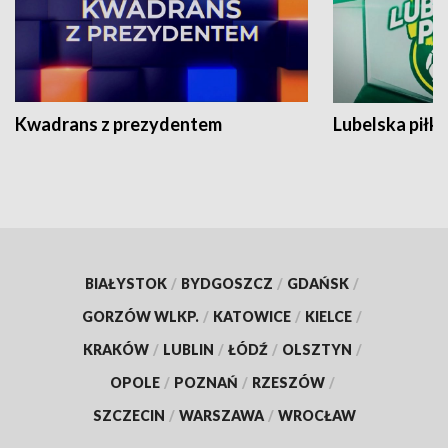
Kwadrans z prezydentem
Lubelska piłk
BIAŁYSTOK
/
BYDGOSZCZ
/
GDAŃSK
/
GORZÓW WLKP.
/
KATOWICE
/
KIELCE
/
KRAKÓW
/
LUBLIN
/
ŁÓDŹ
/
OLSZTYN
/
OPOLE
/
POZNAŃ
/
RZESZÓW
/
SZCZECIN
/
WARSZAWA
/
WROCŁAW