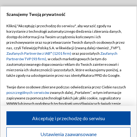
Szanujemy Twoją prywatność
Dołącz do nas:
Kliknij "Akceptuję i przechodzę do serwisu", aby wyrazić zgody na
korzystanie z technologii automatycznego śledzenia i zbierania danych,
TVP
dostęp do informacji na Twoim urządzeniu końcowym i ich
Abonament TVP
przechowywanie oraz na przetwarzanie Twoich danych osobowych przez
Regulamin TVP
nas, czyli Telewizję Polską S.A. w likwidacji (zwaną dalej również „TVP”),
Emisja w TVP
Polityka prywatności
Zaufanych Partnerów z IAB* (1201 firm)
oraz pozostałych
Zaufanych
Partnerów TVP (93 firm)
, w celach marketingowych (w tym do
Centrum informacji TVP
Moje zgody
zautomatyzowanego dopasowania reklam do Twoich zainteresowań i
mierzenia ich skuteczności) i pozostałych, które wskazujemy poniżej, a
Naziemna Telewizja Cyfrowa
Pomoc
także zgody na udostępnianie przez nas identyfikatora PPID do Google.
Sklep TVP
Biuro reklamy
Twoje dane osobowe zbierane podczas odwiedzania przez Ciebie naszych
Rada Programowa
Kontakt
poszczególnych serwisów
zwanych dalej „Portalem”, w tym informacje
zapisywane za pomocą technologii takich jak: pliki cookie, sygnalizatory
System NOS
WWW lub innych podobnych technologii umożliwiających świadczenie
dopasowanych i bezpiecznych usług, personalizację treści oraz reklam,
Informacje o nadawcy
Kanały
udostępnianie funkcji mediów społecznościowych oraz analizowanie
Akceptuję i przechodzę do serwisu
ruchu w Internecie.
Program dla prasy
©2026 Telewizja Polska S.A. w likwidacji
Biuro Reklamy
Twoje dane osobowe zbierane podczas odwiedzania przez Ciebie
Ustawienia zaawansowane