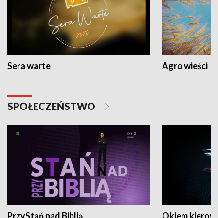
Sera warte
Agro wieści
SPOŁECZEŃSTWO
PrzyStań nad Biblią
Okiem kierow