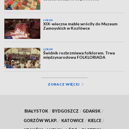
LUBLIN
XIX-wieczne meble wróciły do Muzeum
Zamoyskich w Kozłówce
LUBLIN
Świdnik rozbrzmiewa folklorem. Trwa
międzynarodowa FOLKLORIADA
ZOBACZ WIĘCEJ
BIAŁYSTOK
/
BYDGOSZCZ
/
GDAŃSK
/
GORZÓW WLKP.
/
KATOWICE
/
KIELCE
/