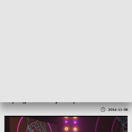
POWRÓT DO
LUBLIN
TVP REGIONY
Koncert muzyki filmowej w Lublinie.
Wystąpił Andrzej Korzyński
2016-11-08