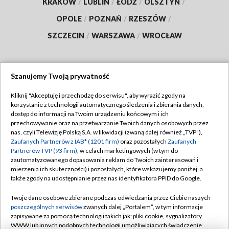
KRAKÓW
/
LUBLIN
/
ŁÓDŹ
/
OLSZTYN
/
OPOLE
/
POZNAŃ
/
RZESZÓW
/
SZCZECIN
/
WARSZAWA
/
WROCŁAW
Szanujemy Twoją prywatność
Dołącz do nas:
Kliknij "Akceptuję i przechodzę do serwisu", aby wyrazić zgody na
korzystanie z technologii automatycznego śledzenia i zbierania danych,
TVP
dostęp do informacji na Twoim urządzeniu końcowym i ich
Abonament TVP
przechowywanie oraz na przetwarzanie Twoich danych osobowych przez
Regulamin TVP
nas, czyli Telewizję Polską S.A. w likwidacji (zwaną dalej również „TVP”),
Emisja w TVP
Polityka prywatności
Zaufanych Partnerów z IAB* (1201 firm)
oraz pozostałych
Zaufanych
Partnerów TVP (93 firm)
, w celach marketingowych (w tym do
Centrum informacji TVP
Moje zgody
zautomatyzowanego dopasowania reklam do Twoich zainteresowań i
mierzenia ich skuteczności) i pozostałych, które wskazujemy poniżej, a
Naziemna Telewizja Cyfrowa
Pomoc
także zgody na udostępnianie przez nas identyfikatora PPID do Google.
Sklep TVP
Biuro reklamy
Twoje dane osobowe zbierane podczas odwiedzania przez Ciebie naszych
Rada Programowa
Kontakt
poszczególnych serwisów
zwanych dalej „Portalem”, w tym informacje
zapisywane za pomocą technologii takich jak: pliki cookie, sygnalizatory
System NOS
WWW lub innych podobnych technologii umożliwiających świadczenie