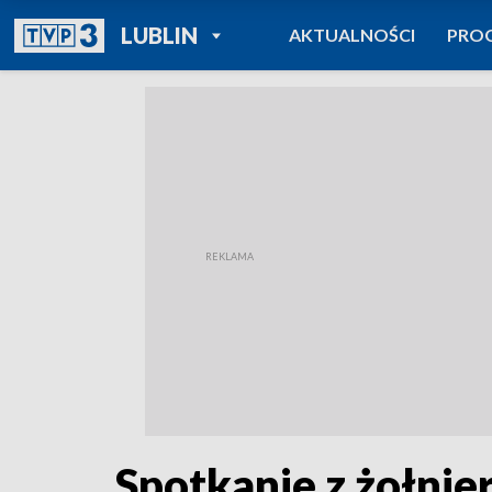
POWRÓT DO
LUBLIN
AKTUALNOŚCI
PRO
TVP REGIONY
Spotkanie z żołni