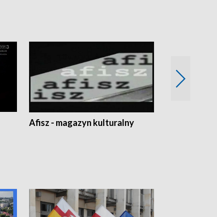
Afisz - magazyn kulturalny
Zobacz, co s