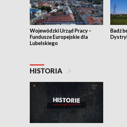
Wojewódzki Urząd Pracy –
Badź b
Fundusze Europejskie dla
Dystry
Lubelskiego
HISTORIA