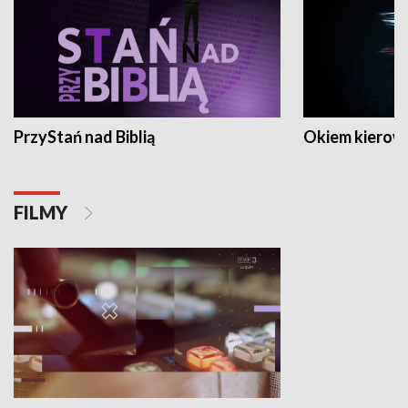
PrzyStań nad Biblią
Okiem kierow
FILMY