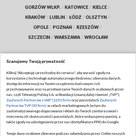
GORZÓW WLKP.
/
KATOWICE
/
KIELCE
/
KRAKÓW
/
LUBLIN
/
ŁÓDŹ
/
OLSZTYN
/
OPOLE
/
POZNAŃ
/
RZESZÓW
/
SZCZECIN
/
WARSZAWA
/
WROCŁAW
Szanujemy Twoją prywatność
Dołącz do nas:
Kliknij "Akceptuję i przechodzę do serwisu", aby wyrazić zgody na
korzystanie z technologii automatycznego śledzenia i zbierania danych,
TVP
dostęp do informacji na Twoim urządzeniu końcowym i ich
Abonament TVP
przechowywanie oraz na przetwarzanie Twoich danych osobowych przez
Regulamin TVP
nas, czyli Telewizję Polską S.A. w likwidacji (zwaną dalej również „TVP”),
Emisja w TVP
Polityka prywatności
Zaufanych Partnerów z IAB* (1201 firm)
oraz pozostałych
Zaufanych
Partnerów TVP (93 firm)
, w celach marketingowych (w tym do
Centrum informacji TVP
Moje zgody
zautomatyzowanego dopasowania reklam do Twoich zainteresowań i
mierzenia ich skuteczności) i pozostałych, które wskazujemy poniżej, a
Naziemna Telewizja Cyfrowa
Pomoc
także zgody na udostępnianie przez nas identyfikatora PPID do Google.
Sklep TVP
Biuro reklamy
Twoje dane osobowe zbierane podczas odwiedzania przez Ciebie naszych