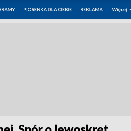
GRAMY
PIOSENKA DLA CIEBIE
REKLAMA
Więcej
ej. Spór o lewoskręt