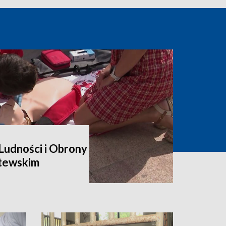
udności i Obrony
itewskim