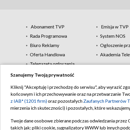
Abonament TVP
Emisja w TVP
Rada Programowa
System NOS
Biuro Reklamy
Ogłoszenie pr
Oferta Handlowa
Akademia Tele
Telegazeta ogłoszenia
Szanujemy Twoją prywatność
Regulamin TVP
Kliknij "Akceptuję i przechodzę do serwisu", aby wyrazić zg
końcowym i ich przechowywanie oraz na przetwarzanie Twoich
z IAB* (1201 firm)
oraz pozostałych
Zaufanych Partnerów T
mierzenia ich skuteczności) i pozostałych, które wskazujemy
Twoje dane osobowe zbierane podczas odwiedzania przez 
takich jak: pliki cookie, sygnalizatory WWW lub innych pod