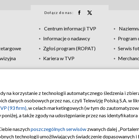
Dołącz do nas:
Centrum informacji TVP
Naziemna
Informacje o nadawcy
Program d
zetargowe
Zgłoś program (ROPAT)
Serwis fo
wizyjna
Kariera w TVP
Merchandi
Polityka prywatności
Moje zgody
Pomoc
Biuro re
ody na korzystanie z technologii automatycznego śledzenia i zbie
 danych osobowych przez nas, czyli Telewizję Polską S.A. w likw
VP (93 firm)
, w celach marketingowych (w tym do zautomatyzow
 poniżej, a także zgody na udostępnianie przez nas identyfikator
Ciebie naszych
poszczególnych serwisów
zwanych dalej „Portalem
obnych technologii umożliwiających świadczenie dopasowanych i be