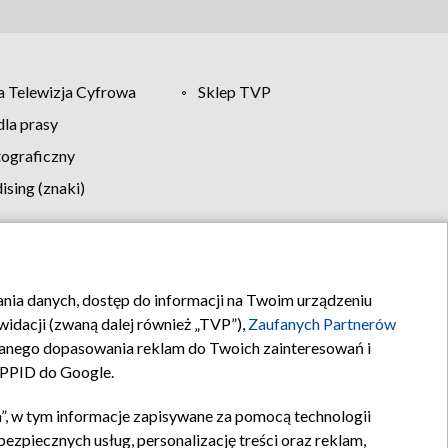
 Telewizja Cyfrowa
Sklep TVP
la prasy
tograficzny
sing (znaki)
klamy
Kontakt
rania danych, dostęp do informacji na Twoim urządzeniu
idacji (zwaną dalej również „TVP”),
Zaufanych Partnerów
anego dopasowania reklam do Twoich zainteresowań i
a PPID do Google.
”, w tym informacje zapisywane za pomocą technologii
zpiecznych usług, personalizację treści oraz reklam,