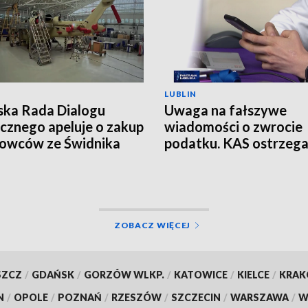
LUBLIN
ska Rada Dialogu
Uwaga na fałszywe
cznego apeluje o zakup
wiadomości o zwrocie
owców ze Świdnika
podatku. KAS ostrzeg
przed oszustwem
ZOBACZ WIĘCEJ
SZCZ
/
GDAŃSK
/
GORZÓW WLKP.
/
KATOWICE
/
KIELCE
/
KRA
N
/
OPOLE
/
POZNAŃ
/
RZESZÓW
/
SZCZECIN
/
WARSZAWA
/
W