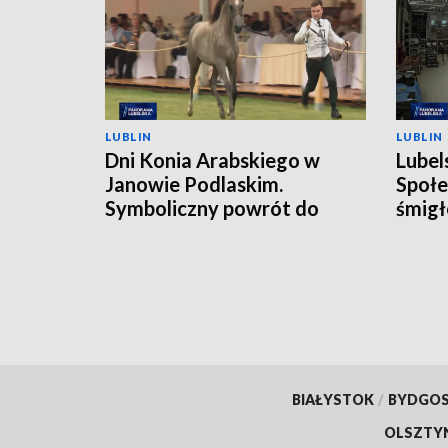
LUBLIN
LUBLIN
Dni Konia Arabskiego w
Lubel
Janowie Podlaskim.
Społe
Symboliczny powrót do
śmigł
przeszłości
BIAŁYSTOK
/
BYDGO
OLSZTY