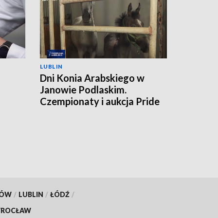
LUBLIN
Dni Konia Arabskiego w
Janowie Podlaskim.
a
Czempionaty i aukcja Pride
of Poland
KÓW
/
LUBLIN
/
ŁÓDŹ
/
ROCŁAW