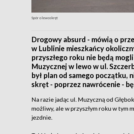
Spór o lewoskręt
Drogowy absurd - mówią o prz
w Lublinie mieszkańcy okoliczn
przyszłego roku nie będą mogli -
Muzycznej w lewo w ul. Szczerb
był plan od samego początku, ni
skręt - poprzez nawrócenie - bę
Na razie jadąc ul. Muzyczną od Głębo
możliwy, ale w przyszłym roku w tym m
jezdnie.