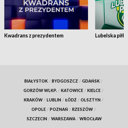
Kwadrans z prezydentem
Lubelska piłk
BIAŁYSTOK
/
BYDGOSZCZ
/
GDAŃSK
/
GORZÓW WLKP.
/
KATOWICE
/
KIELCE
/
KRAKÓW
/
LUBLIN
/
ŁÓDŹ
/
OLSZTYN
/
OPOLE
/
POZNAŃ
/
RZESZÓW
/
SZCZECIN
/
WARSZAWA
/
WROCŁAW