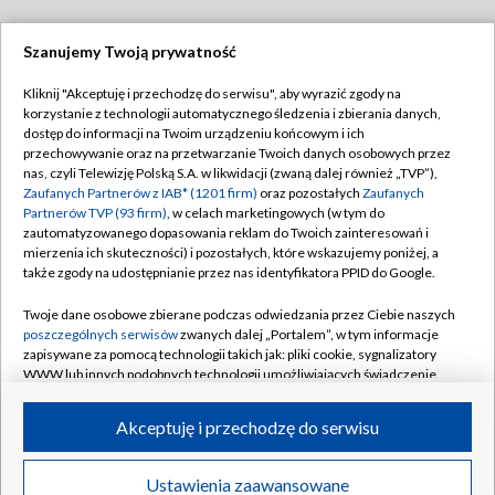
Szanujemy Twoją prywatność
Dołącz do nas:
Kliknij "Akceptuję i przechodzę do serwisu", aby wyrazić zgody na
korzystanie z technologii automatycznego śledzenia i zbierania danych,
TVP
dostęp do informacji na Twoim urządzeniu końcowym i ich
Abonament TVP
przechowywanie oraz na przetwarzanie Twoich danych osobowych przez
Regulamin TVP
nas, czyli Telewizję Polską S.A. w likwidacji (zwaną dalej również „TVP”),
Emisja w TVP
Polityka prywatności
Zaufanych Partnerów z IAB* (1201 firm)
oraz pozostałych
Zaufanych
Partnerów TVP (93 firm)
, w celach marketingowych (w tym do
Centrum informacji TVP
Moje zgody
zautomatyzowanego dopasowania reklam do Twoich zainteresowań i
mierzenia ich skuteczności) i pozostałych, które wskazujemy poniżej, a
Naziemna Telewizja Cyfrowa
Pomoc
także zgody na udostępnianie przez nas identyfikatora PPID do Google.
Sklep TVP
Biuro reklamy
Twoje dane osobowe zbierane podczas odwiedzania przez Ciebie naszych
Rada Programowa
Kontakt
poszczególnych serwisów
zwanych dalej „Portalem”, w tym informacje
zapisywane za pomocą technologii takich jak: pliki cookie, sygnalizatory
System NOS
WWW lub innych podobnych technologii umożliwiających świadczenie
dopasowanych i bezpiecznych usług, personalizację treści oraz reklam,
Informacje o nadawcy
Kanały
udostępnianie funkcji mediów społecznościowych oraz analizowanie
Akceptuję i przechodzę do serwisu
ruchu w Internecie.
Program dla prasy
©2026 Telewizja Polska S.A. w likwidacji
Biuro Reklamy
Twoje dane osobowe zbierane podczas odwiedzania przez Ciebie
Ustawienia zaawansowane