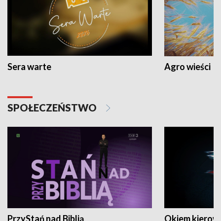
Sera warte
Agro wieści
SPOŁECZEŃSTWO
PrzyStań nad Biblią
Okiem kierow