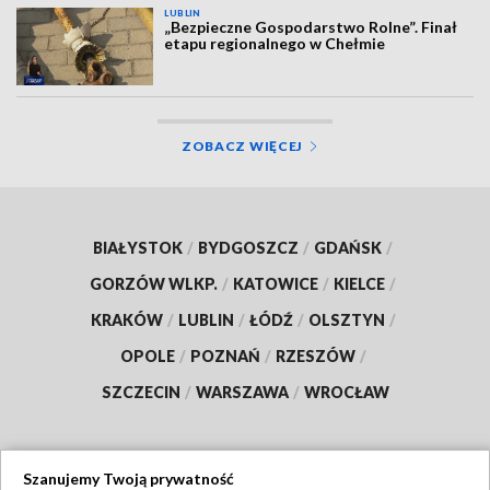
LUBLIN
„Bezpieczne Gospodarstwo Rolne”. Finał
etapu regionalnego w Chełmie
ZOBACZ WIĘCEJ
BIAŁYSTOK
/
BYDGOSZCZ
/
GDAŃSK
/
GORZÓW WLKP.
/
KATOWICE
/
KIELCE
/
KRAKÓW
/
LUBLIN
/
ŁÓDŹ
/
OLSZTYN
/
OPOLE
/
POZNAŃ
/
RZESZÓW
/
SZCZECIN
/
WARSZAWA
/
WROCŁAW
Szanujemy Twoją prywatność