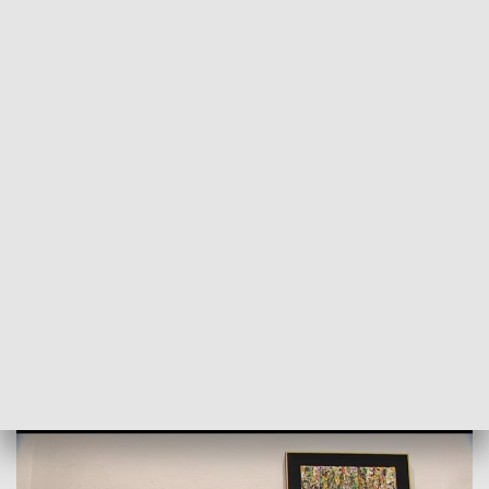
POWRÓT DO
LUBLIN
TVP REGIONY
Fogtt w Wirydarzu. Wystawa prac
wybitnego kolorysty
2016-11-06
Prasz