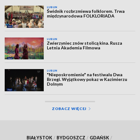
LUBLIN
Świdnik rozbrzmiewa folklorem. Trwa
międzynarodowa FOLKLORIADA
LUBLIN
Zwierzyniec znów stolicą kina. Rusza
Letnia Akademia Filmowa
LUBLIN
"Nieposkromienie" na festiwalu Dwa
Brzegi. Wyjątkowy pokaz w Kazimierzu
Dolnym
ZOBACZ WIĘCEJ
BIAŁYSTOK
/
BYDGOSZCZ
/
GDAŃSK
/