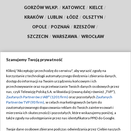
GORZÓW WLKP.
/
KATOWICE
/
KIELCE
/
KRAKÓW
/
LUBLIN
/
ŁÓDŹ
/
OLSZTYN
/
OPOLE
/
POZNAŃ
/
RZESZÓW
/
SZCZECIN
/
WARSZAWA
/
WROCŁAW
Szanujemy Twoją prywatność
Dołącz do nas:
Kliknij "Akceptuję i przechodzę do serwisu", aby wyrazić zgody na
korzystanie z technologii automatycznego śledzenia i zbierania danych,
TVP
dostęp do informacji na Twoim urządzeniu końcowym i ich
Abonament TVP
przechowywanie oraz na przetwarzanie Twoich danych osobowych przez
Regulamin TVP
nas, czyli Telewizję Polską S.A. w likwidacji (zwaną dalej również „TVP”),
Emisja w TVP
Polityka prywatności
Zaufanych Partnerów z IAB* (1201 firm)
oraz pozostałych
Zaufanych
Partnerów TVP (93 firm)
, w celach marketingowych (w tym do
Centrum informacji TVP
Moje zgody
zautomatyzowanego dopasowania reklam do Twoich zainteresowań i
mierzenia ich skuteczności) i pozostałych, które wskazujemy poniżej, a
Naziemna Telewizja Cyfrowa
Pomoc
także zgody na udostępnianie przez nas identyfikatora PPID do Google.
Sklep TVP
Biuro reklamy
Twoje dane osobowe zbierane podczas odwiedzania przez Ciebie naszych