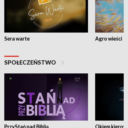
Sera warte
Agro wieści
SPOŁECZEŃSTWO
PrzyStań nad Biblią
Okiem kierow