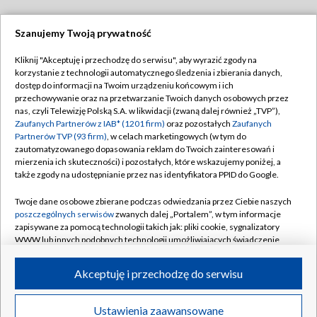
Szanujemy Twoją prywatność
Dołącz do nas:
Kliknij "Akceptuję i przechodzę do serwisu", aby wyrazić zgody na
korzystanie z technologii automatycznego śledzenia i zbierania danych,
TVP
dostęp do informacji na Twoim urządzeniu końcowym i ich
Abonament TVP
przechowywanie oraz na przetwarzanie Twoich danych osobowych przez
Regulamin TVP
nas, czyli Telewizję Polską S.A. w likwidacji (zwaną dalej również „TVP”),
Emisja w TVP
Polityka prywatności
Zaufanych Partnerów z IAB* (1201 firm)
oraz pozostałych
Zaufanych
Partnerów TVP (93 firm)
, w celach marketingowych (w tym do
Centrum informacji TVP
Moje zgody
zautomatyzowanego dopasowania reklam do Twoich zainteresowań i
mierzenia ich skuteczności) i pozostałych, które wskazujemy poniżej, a
Naziemna Telewizja Cyfrowa
Pomoc
także zgody na udostępnianie przez nas identyfikatora PPID do Google.
Sklep TVP
Biuro reklamy
Twoje dane osobowe zbierane podczas odwiedzania przez Ciebie naszych
Rada Programowa
Kontakt
poszczególnych serwisów
zwanych dalej „Portalem”, w tym informacje
zapisywane za pomocą technologii takich jak: pliki cookie, sygnalizatory
System NOS
WWW lub innych podobnych technologii umożliwiających świadczenie
dopasowanych i bezpiecznych usług, personalizację treści oraz reklam,
Informacje o nadawcy
Kanały
udostępnianie funkcji mediów społecznościowych oraz analizowanie
Akceptuję i przechodzę do serwisu
ruchu w Internecie.
Program dla prasy
©2026 Telewizja Polska S.A. w likwidacji
Biuro Reklamy
Twoje dane osobowe zbierane podczas odwiedzania przez Ciebie
Ustawienia zaawansowane