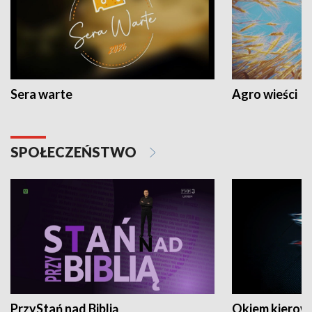
Sera warte
Agro wieści
SPOŁECZEŃSTWO
PrzyStań nad Biblią
Okiem kierow