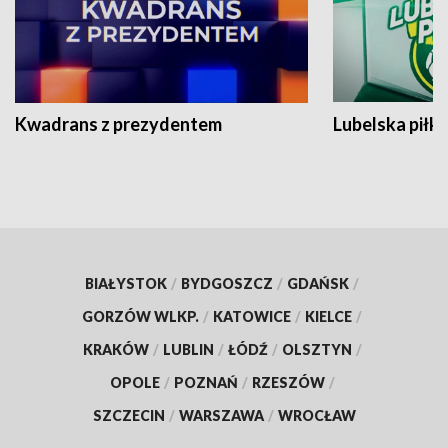
Kwadrans z prezydentem
Lubelska piłk
BIAŁYSTOK
/
BYDGOSZCZ
/
GDAŃSK
/
GORZÓW WLKP.
/
KATOWICE
/
KIELCE
/
KRAKÓW
/
LUBLIN
/
ŁÓDŹ
/
OLSZTYN
/
OPOLE
/
POZNAŃ
/
RZESZÓW
/
SZCZECIN
/
WARSZAWA
/
WROCŁAW