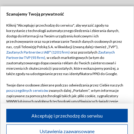
Szanujemy Twoją prywatność
Dołącz do nas:
Kliknij "Akceptuję i przechodzę do serwisu", aby wyrazić zgody na
korzystanie z technologii automatycznego śledzenia i zbierania danych,
TVP
dostęp do informacji na Twoim urządzeniu końcowym i ich
Abonament TVP
przechowywanie oraz na przetwarzanie Twoich danych osobowych przez
Regulamin TVP
nas, czyli Telewizję Polską S.A. w likwidacji (zwaną dalej również „TVP”),
Emisja w TVP
Polityka prywatności
Zaufanych Partnerów z IAB* (1201 firm)
oraz pozostałych
Zaufanych
Partnerów TVP (93 firm)
, w celach marketingowych (w tym do
Centrum informacji TVP
Moje zgody
zautomatyzowanego dopasowania reklam do Twoich zainteresowań i
mierzenia ich skuteczności) i pozostałych, które wskazujemy poniżej, a
Naziemna Telewizja Cyfrowa
Pomoc
także zgody na udostępnianie przez nas identyfikatora PPID do Google.
Sklep TVP
Biuro reklamy
Twoje dane osobowe zbierane podczas odwiedzania przez Ciebie naszych
Rada Programowa
Kontakt
poszczególnych serwisów
zwanych dalej „Portalem”, w tym informacje
zapisywane za pomocą technologii takich jak: pliki cookie, sygnalizatory
System NOS
WWW lub innych podobnych technologii umożliwiających świadczenie
dopasowanych i bezpiecznych usług, personalizację treści oraz reklam,
Informacje o nadawcy
Kanały
udostępnianie funkcji mediów społecznościowych oraz analizowanie
Akceptuję i przechodzę do serwisu
ruchu w Internecie.
Program dla prasy
©2026 Telewizja Polska S.A. w likwidacji
Biuro Reklamy
Twoje dane osobowe zbierane podczas odwiedzania przez Ciebie
Ustawienia zaawansowane