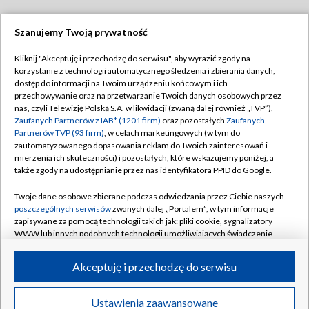
Szanujemy Twoją prywatność
Dołącz do nas:
Kliknij "Akceptuję i przechodzę do serwisu", aby wyrazić zgody na
korzystanie z technologii automatycznego śledzenia i zbierania danych,
TVP
dostęp do informacji na Twoim urządzeniu końcowym i ich
Abonament TVP
przechowywanie oraz na przetwarzanie Twoich danych osobowych przez
Regulamin TVP
nas, czyli Telewizję Polską S.A. w likwidacji (zwaną dalej również „TVP”),
Emisja w TVP
Polityka prywatności
Zaufanych Partnerów z IAB* (1201 firm)
oraz pozostałych
Zaufanych
Partnerów TVP (93 firm)
, w celach marketingowych (w tym do
Centrum informacji TVP
Moje zgody
zautomatyzowanego dopasowania reklam do Twoich zainteresowań i
mierzenia ich skuteczności) i pozostałych, które wskazujemy poniżej, a
Naziemna Telewizja Cyfrowa
Pomoc
także zgody na udostępnianie przez nas identyfikatora PPID do Google.
Sklep TVP
Biuro reklamy
Twoje dane osobowe zbierane podczas odwiedzania przez Ciebie naszych
Rada Programowa
Kontakt
poszczególnych serwisów
zwanych dalej „Portalem”, w tym informacje
zapisywane za pomocą technologii takich jak: pliki cookie, sygnalizatory
System NOS
WWW lub innych podobnych technologii umożliwiających świadczenie
dopasowanych i bezpiecznych usług, personalizację treści oraz reklam,
Informacje o nadawcy
Kanały
udostępnianie funkcji mediów społecznościowych oraz analizowanie
Akceptuję i przechodzę do serwisu
ruchu w Internecie.
Program dla prasy
©2026 Telewizja Polska S.A. w likwidacji
Biuro Reklamy
Twoje dane osobowe zbierane podczas odwiedzania przez Ciebie
Ustawienia zaawansowane