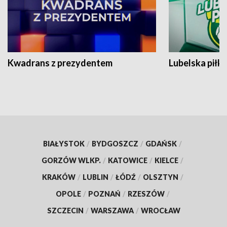
Kwadrans z prezydentem
Lubelska piłk
BIAŁYSTOK
/
BYDGOSZCZ
/
GDAŃSK
/
GORZÓW WLKP.
/
KATOWICE
/
KIELCE
/
KRAKÓW
/
LUBLIN
/
ŁÓDŹ
/
OLSZTYN
/
OPOLE
/
POZNAŃ
/
RZESZÓW
/
SZCZECIN
/
WARSZAWA
/
WROCŁAW