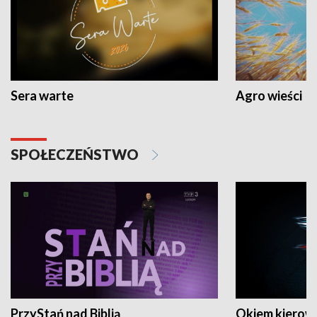
Sera warte
Agro wieści
SPOŁECZEŃSTWO
PrzyStań nad Biblią
Okiem kierow