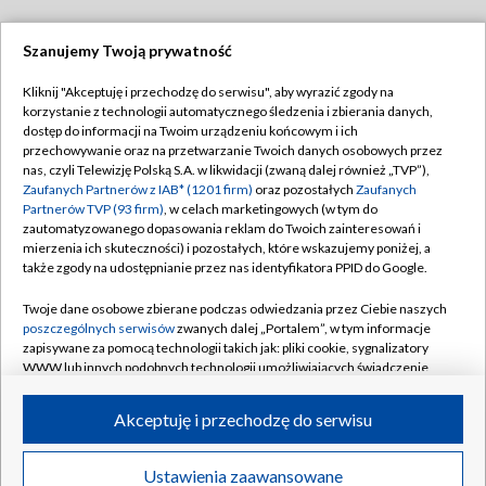
Szanujemy Twoją prywatność
Dołącz do nas:
Kliknij "Akceptuję i przechodzę do serwisu", aby wyrazić zgody na
korzystanie z technologii automatycznego śledzenia i zbierania danych,
TVP
dostęp do informacji na Twoim urządzeniu końcowym i ich
Abonament TVP
przechowywanie oraz na przetwarzanie Twoich danych osobowych przez
Regulamin TVP
nas, czyli Telewizję Polską S.A. w likwidacji (zwaną dalej również „TVP”),
Emisja w TVP
Polityka prywatności
Zaufanych Partnerów z IAB* (1201 firm)
oraz pozostałych
Zaufanych
Partnerów TVP (93 firm)
, w celach marketingowych (w tym do
Centrum informacji TVP
Moje zgody
zautomatyzowanego dopasowania reklam do Twoich zainteresowań i
mierzenia ich skuteczności) i pozostałych, które wskazujemy poniżej, a
Naziemna Telewizja Cyfrowa
Pomoc
także zgody na udostępnianie przez nas identyfikatora PPID do Google.
Sklep TVP
Biuro reklamy
Twoje dane osobowe zbierane podczas odwiedzania przez Ciebie naszych
Rada Programowa
Kontakt
poszczególnych serwisów
zwanych dalej „Portalem”, w tym informacje
zapisywane za pomocą technologii takich jak: pliki cookie, sygnalizatory
System NOS
WWW lub innych podobnych technologii umożliwiających świadczenie
dopasowanych i bezpiecznych usług, personalizację treści oraz reklam,
Informacje o nadawcy
Kanały
udostępnianie funkcji mediów społecznościowych oraz analizowanie
Akceptuję i przechodzę do serwisu
ruchu w Internecie.
Program dla prasy
©2026 Telewizja Polska S.A. w likwidacji
Biuro Reklamy
Twoje dane osobowe zbierane podczas odwiedzania przez Ciebie
Ustawienia zaawansowane