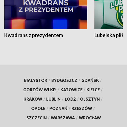
Kwadrans z prezydentem
Lubelska piłk
BIAŁYSTOK
/
BYDGOSZCZ
/
GDAŃSK
/
GORZÓW WLKP.
/
KATOWICE
/
KIELCE
/
KRAKÓW
/
LUBLIN
/
ŁÓDŹ
/
OLSZTYN
/
OPOLE
/
POZNAŃ
/
RZESZÓW
/
SZCZECIN
/
WARSZAWA
/
WROCŁAW