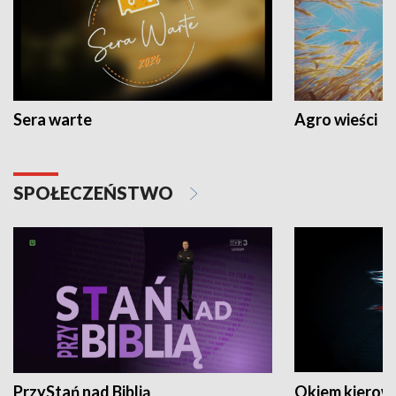
Sera warte
Agro wieści
SPOŁECZEŃSTWO
PrzyStań nad Biblią
Okiem kierow