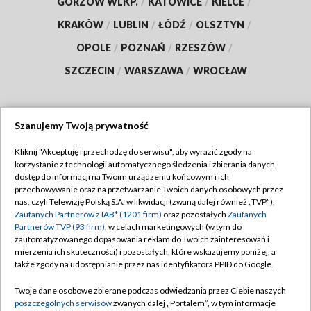
GORZÓW WLKP.
/
KATOWICE
/
KIELCE
/
KRAKÓW
/
LUBLIN
/
ŁÓDŹ
/
OLSZTYN
/
OPOLE
/
POZNAŃ
/
RZESZÓW
/
SZCZECIN
/
WARSZAWA
/
WROCŁAW
Szanujemy Twoją prywatność
Dołącz do nas:
Kliknij "Akceptuję i przechodzę do serwisu", aby wyrazić zgody na
korzystanie z technologii automatycznego śledzenia i zbierania danych,
TVP
dostęp do informacji na Twoim urządzeniu końcowym i ich
Abonament TVP
przechowywanie oraz na przetwarzanie Twoich danych osobowych przez
Regulamin TVP
nas, czyli Telewizję Polską S.A. w likwidacji (zwaną dalej również „TVP”),
Emisja w TVP
Polityka prywatności
Zaufanych Partnerów z IAB* (1201 firm)
oraz pozostałych
Zaufanych
Partnerów TVP (93 firm)
, w celach marketingowych (w tym do
Centrum informacji TVP
Moje zgody
zautomatyzowanego dopasowania reklam do Twoich zainteresowań i
mierzenia ich skuteczności) i pozostałych, które wskazujemy poniżej, a
Naziemna Telewizja Cyfrowa
Pomoc
także zgody na udostępnianie przez nas identyfikatora PPID do Google.
Sklep TVP
Biuro reklamy
Twoje dane osobowe zbierane podczas odwiedzania przez Ciebie naszych
Rada Programowa
Kontakt
poszczególnych serwisów
zwanych dalej „Portalem”, w tym informacje