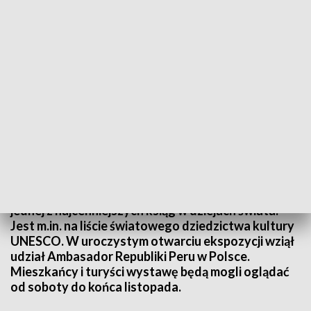
Bliżej Peru
Historię, zwyczaje i geografię Peru można poznać w
Muzeum Lubelskim na Zamku. Na wystawie
znalazły się kopie ilustracji z XVII-wiecznej kroniki -
jednej z najcenniejszych ksiąg w dziejach świata.
Jest m.in. na liście światowego dziedzictwa kultury
UNESCO. W uroczystym otwarciu ekspozycji wziął
udział Ambasador Republiki Peru w Polsce.
Mieszkańcy i turyści wystawę będą mogli oglądać
od soboty do końca listopada.