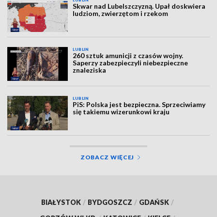
LUBLIN
Skwar nad Lubelszczyzną. Upał doskwiera
ludziom, zwierzętom i rzekom
LUBLIN
260 sztuk amunicji z czasów wojny.
Saperzy zabezpieczyli niebezpieczne
znaleziska
LUBLIN
PiS: Polska jest bezpieczna. Sprzeciwiamy
się takiemu wizerunkowi kraju
ZOBACZ WIĘCEJ
BIAŁYSTOK
/
BYDGOSZCZ
/
GDAŃSK
/