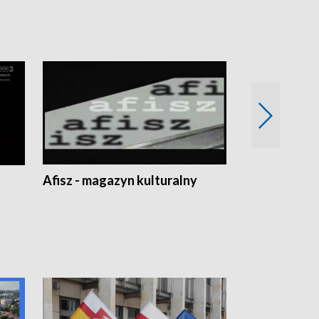
Afisz - magazyn kulturalny
Zobacz, co s