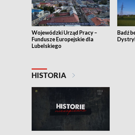
Wojewódzki Urząd Pracy –
Badź b
Fundusze Europejskie dla
Dystry
Lubelskiego
HISTORIA