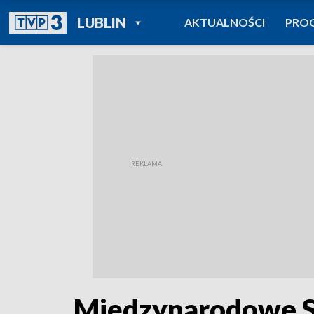
POWRÓT DO
LUBLIN
AKTUALNOŚCI
PRO
TVP REGIONY
Międzynarodowe S