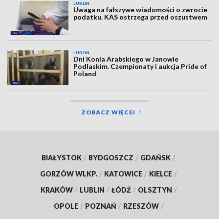
LUBLIN
Uwaga na fałszywe wiadomości o zwrocie
podatku. KAS ostrzega przed oszustwem
LUBLIN
Dni Konia Arabskiego w Janowie
Podlaskim. Czempionaty i aukcja Pride of
Poland
ZOBACZ WIĘCEJ
BIAŁYSTOK
/
BYDGOSZCZ
/
GDAŃSK
/
GORZÓW WLKP.
/
KATOWICE
/
KIELCE
/
KRAKÓW
/
LUBLIN
/
ŁÓDŹ
/
OLSZTYN
/
OPOLE
/
POZNAŃ
/
RZESZÓW
/