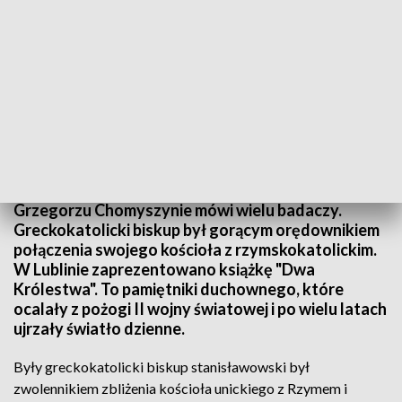
Dwa Królestwa
"Prorok Ukrainy" - tak o błogosławionym biskupie
Grzegorzu Chomyszynie mówi wielu badaczy.
Greckokatolicki biskup był gorącym orędownikiem
połączenia swojego kościoła z rzymskokatolickim.
W Lublinie zaprezentowano książkę "Dwa
Królestwa". To pamiętniki duchownego, które
ocalały z pożogi II wojny światowej i po wielu latach
ujrzały światło dzienne.
Były greckokatolicki biskup stanisławowski był
zwolennikiem zbliżenia kościoła unickiego z Rzymem i