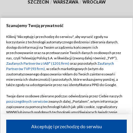
SZCZECIN
/
WARSZAWA
/
WROCŁAW
Szanujemy Twoją prywatność
Dołącz do nas:
Kliknij "Akceptuję i przechodzę do serwisu", aby wyrazić zgody na
korzystanie z technologii automatycznego śledzenia i zbierania danych,
TVP
dostęp do informacji na Twoim urządzeniu końcowym i ich
Abonament TVP
przechowywanie oraz na przetwarzanie Twoich danych osobowych przez
Regulamin TVP
nas, czyli Telewizję Polską S.A. w likwidacji (zwaną dalej również „TVP”),
Emisja w TVP
Polityka prywatności
Zaufanych Partnerów z IAB* (1201 firm)
oraz pozostałych
Zaufanych
Partnerów TVP (93 firm)
, w celach marketingowych (w tym do
Centrum informacji TVP
Moje zgody
zautomatyzowanego dopasowania reklam do Twoich zainteresowań i
mierzenia ich skuteczności) i pozostałych, które wskazujemy poniżej, a
Naziemna Telewizja Cyfrowa
Pomoc
także zgody na udostępnianie przez nas identyfikatora PPID do Google.
Sklep TVP
Biuro reklamy
Twoje dane osobowe zbierane podczas odwiedzania przez Ciebie naszych
Rada Programowa
Kontakt
poszczególnych serwisów
zwanych dalej „Portalem”, w tym informacje
zapisywane za pomocą technologii takich jak: pliki cookie, sygnalizatory
System NOS
WWW lub innych podobnych technologii umożliwiających świadczenie
dopasowanych i bezpiecznych usług, personalizację treści oraz reklam,
Informacje o nadawcy
Kanały
udostępnianie funkcji mediów społecznościowych oraz analizowanie
Akceptuję i przechodzę do serwisu
ruchu w Internecie.
Program dla prasy