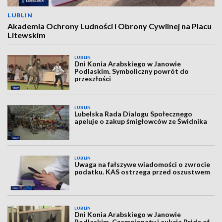
LUBLIN
Akademia Ochrony Ludności i Obrony Cywilnej na Placu
Litewskim
LUBLIN
Dni Konia Arabskiego w Janowie
Podlaskim. Symboliczny powrót do
przeszłości
LUBLIN
Lubelska Rada Dialogu Społecznego
apeluje o zakup śmigłowców ze Świdnika
LUBLIN
Uwaga na fałszywe wiadomości o zwrocie
podatku. KAS ostrzega przed oszustwem
LUBLIN
Dni Konia Arabskiego w Janowie
Podlaskim. Czempionaty i aukcja Pride of