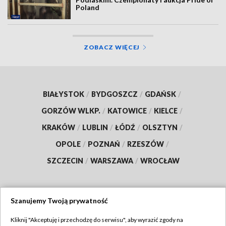
Poland
ZOBACZ WIĘCEJ
BIAŁYSTOK
/
BYDGOSZCZ
/
GDAŃSK
/
GORZÓW WLKP.
/
KATOWICE
/
KIELCE
/
KRAKÓW
/
LUBLIN
/
ŁÓDŹ
/
OLSZTYN
/
OPOLE
/
POZNAŃ
/
RZESZÓW
/
SZCZECIN
/
WARSZAWA
/
WROCŁAW
Szanujemy Twoją prywatność
Dołącz do nas:
Kliknij "Akceptuję i przechodzę do serwisu", aby wyrazić zgody na