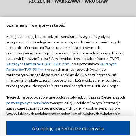
SZCZECIN
/
WARSZAWA
/
WROCŁAW
Szanujemy Twoją prywatność
Dołącz do nas:
Kliknij "Akceptuję i przechodzę do serwisu", aby wyrazić zgody na
korzystanie z technologii automatycznego śledzenia i zbierania danych,
TVP
dostęp do informacji na Twoim urządzeniu końcowym i ich
Abonament TVP
przechowywanie oraz na przetwarzanie Twoich danych osobowych przez
Regulamin TVP
nas, czyli Telewizję Polską S.A. w likwidacji (zwaną dalej również „TVP”),
Emisja w TVP
Polityka prywatności
Zaufanych Partnerów z IAB* (1201 firm)
oraz pozostałych
Zaufanych
Partnerów TVP (93 firm)
, w celach marketingowych (w tym do
Centrum informacji TVP
Moje zgody
zautomatyzowanego dopasowania reklam do Twoich zainteresowań i
mierzenia ich skuteczności) i pozostałych, które wskazujemy poniżej, a
Naziemna Telewizja Cyfrowa
Pomoc
także zgody na udostępnianie przez nas identyfikatora PPID do Google.
Sklep TVP
Biuro reklamy
Twoje dane osobowe zbierane podczas odwiedzania przez Ciebie naszych
Rada Programowa
Kontakt
poszczególnych serwisów
zwanych dalej „Portalem”, w tym informacje
zapisywane za pomocą technologii takich jak: pliki cookie, sygnalizatory
System NOS
WWW lub innych podobnych technologii umożliwiających świadczenie
dopasowanych i bezpiecznych usług, personalizację treści oraz reklam,
Informacje o nadawcy
Kanały
udostępnianie funkcji mediów społecznościowych oraz analizowanie
Akceptuję i przechodzę do serwisu
ruchu w Internecie.
Program dla prasy