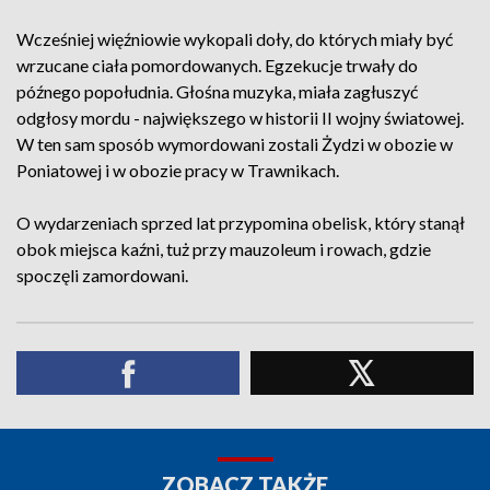
Wcześniej więźniowie wykopali doły, do których miały być
wrzucane ciała pomordowanych. Egzekucje trwały do
późnego popołudnia. Głośna muzyka, miała zagłuszyć
odgłosy mordu - największego w historii II wojny światowej.
W ten sam sposób wymordowani zostali Żydzi w obozie w
Poniatowej i w obozie pracy w Trawnikach.
O wydarzeniach sprzed lat przypomina obelisk, który stanął
obok miejsca kaźni, tuż przy mauzoleum i rowach, gdzie
spoczęli zamordowani.
ZOBACZ TAKŻE