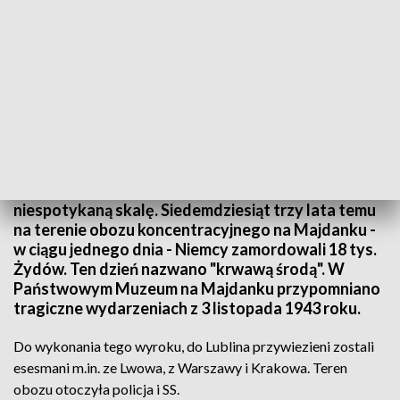
Rocznica "krwawej środy"
To była dokładnie zaplanowana zbrodnia na
niespotykaną skalę. Siedemdziesiąt trzy lata temu
na terenie obozu koncentracyjnego na Majdanku -
w ciągu jednego dnia - Niemcy zamordowali 18 tys.
Żydów. Ten dzień nazwano "krwawą środą". W
Państwowym Muzeum na Majdanku przypomniano
tragiczne wydarzeniach z 3 listopada 1943 roku.
Do wykonania tego wyroku, do Lublina przywiezieni zostali
esesmani m.in. ze Lwowa, z Warszawy i Krakowa. Teren
obozu otoczyła policja i SS.