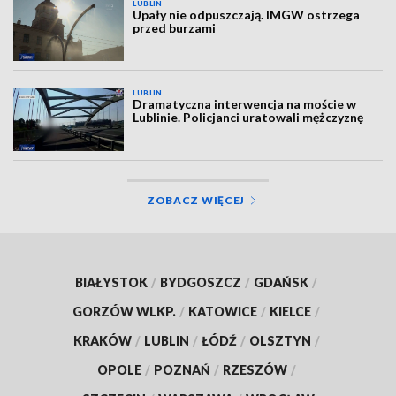
LUBLIN
Upały nie odpuszczają. IMGW ostrzega
przed burzami
LUBLIN
Dramatyczna interwencja na moście w
Lublinie. Policjanci uratowali mężczyznę
ZOBACZ WIĘCEJ
BIAŁYSTOK
/
BYDGOSZCZ
/
GDAŃSK
/
GORZÓW WLKP.
/
KATOWICE
/
KIELCE
/
KRAKÓW
/
LUBLIN
/
ŁÓDŹ
/
OLSZTYN
/
OPOLE
/
POZNAŃ
/
RZESZÓW
/