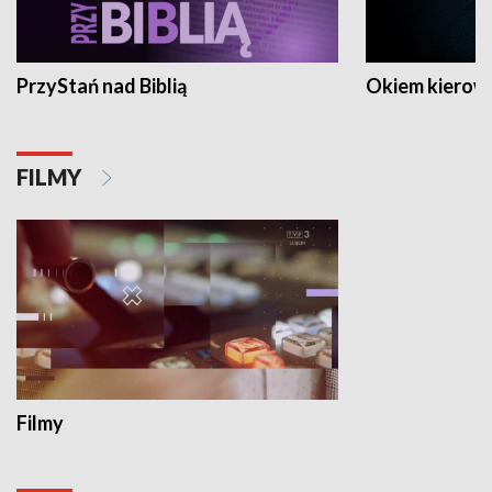
PrzyStań nad Biblią
Okiem kierow
FILMY
Filmy