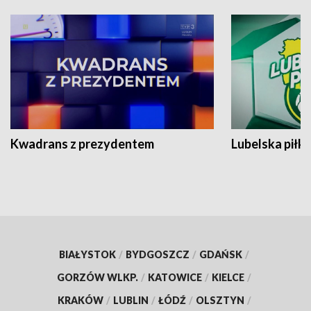
Kwadrans z prezydentem
Lubelska piłk
BIAŁYSTOK
/
BYDGOSZCZ
/
GDAŃSK
/
GORZÓW WLKP.
/
KATOWICE
/
KIELCE
/
KRAKÓW
/
LUBLIN
/
ŁÓDŹ
/
OLSZTYN
/