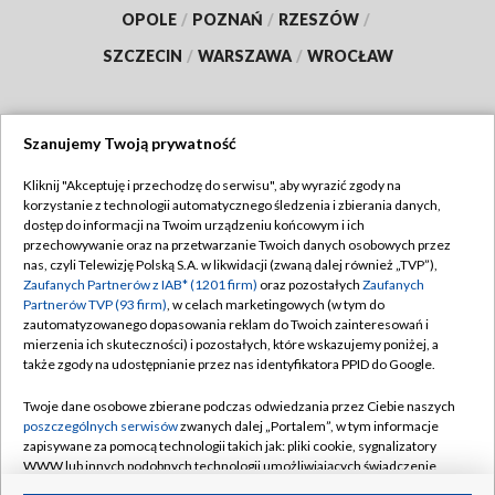
OPOLE
/
POZNAŃ
/
RZESZÓW
/
SZCZECIN
/
WARSZAWA
/
WROCŁAW
Szanujemy Twoją prywatność
Dołącz do nas:
Kliknij "Akceptuję i przechodzę do serwisu", aby wyrazić zgody na
korzystanie z technologii automatycznego śledzenia i zbierania danych,
TVP
dostęp do informacji na Twoim urządzeniu końcowym i ich
Abonament TVP
przechowywanie oraz na przetwarzanie Twoich danych osobowych przez
Regulamin TVP
nas, czyli Telewizję Polską S.A. w likwidacji (zwaną dalej również „TVP”),
Emisja w TVP
Polityka prywatności
Zaufanych Partnerów z IAB* (1201 firm)
oraz pozostałych
Zaufanych
Partnerów TVP (93 firm)
, w celach marketingowych (w tym do
Centrum informacji TVP
Moje zgody
zautomatyzowanego dopasowania reklam do Twoich zainteresowań i
mierzenia ich skuteczności) i pozostałych, które wskazujemy poniżej, a
Naziemna Telewizja Cyfrowa
Pomoc
także zgody na udostępnianie przez nas identyfikatora PPID do Google.
Sklep TVP
Biuro reklamy
Twoje dane osobowe zbierane podczas odwiedzania przez Ciebie naszych
Rada Programowa
Kontakt
poszczególnych serwisów
zwanych dalej „Portalem”, w tym informacje
zapisywane za pomocą technologii takich jak: pliki cookie, sygnalizatory
System NOS
WWW lub innych podobnych technologii umożliwiających świadczenie
dopasowanych i bezpiecznych usług, personalizację treści oraz reklam,
Informacje o nadawcy