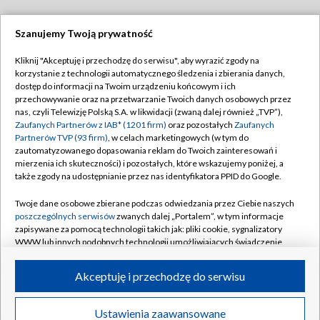
Szanujemy Twoją prywatność
Dołącz do nas:
Kliknij "Akceptuję i przechodzę do serwisu", aby wyrazić zgody na
korzystanie z technologii automatycznego śledzenia i zbierania danych,
TVP
dostęp do informacji na Twoim urządzeniu końcowym i ich
Abonament TVP
przechowywanie oraz na przetwarzanie Twoich danych osobowych przez
Regulamin TVP
nas, czyli Telewizję Polską S.A. w likwidacji (zwaną dalej również „TVP”),
Emisja w TVP
Polityka prywatności
Zaufanych Partnerów z IAB* (1201 firm)
oraz pozostałych
Zaufanych
Partnerów TVP (93 firm)
, w celach marketingowych (w tym do
Centrum informacji TVP
Moje zgody
zautomatyzowanego dopasowania reklam do Twoich zainteresowań i
mierzenia ich skuteczności) i pozostałych, które wskazujemy poniżej, a
Naziemna Telewizja Cyfrowa
Pomoc
także zgody na udostępnianie przez nas identyfikatora PPID do Google.
Sklep TVP
Biuro reklamy
Twoje dane osobowe zbierane podczas odwiedzania przez Ciebie naszych
Rada Programowa
Kontakt
poszczególnych serwisów
zwanych dalej „Portalem”, w tym informacje
zapisywane za pomocą technologii takich jak: pliki cookie, sygnalizatory
System NOS
WWW lub innych podobnych technologii umożliwiających świadczenie
dopasowanych i bezpiecznych usług, personalizację treści oraz reklam,
Informacje o nadawcy
Kanały
udostępnianie funkcji mediów społecznościowych oraz analizowanie
Akceptuję i przechodzę do serwisu
ruchu w Internecie.
Program dla prasy
©2026 Telewizja Polska S.A. w likwidacji
Biuro Reklamy
Twoje dane osobowe zbierane podczas odwiedzania przez Ciebie
Ustawienia zaawansowane