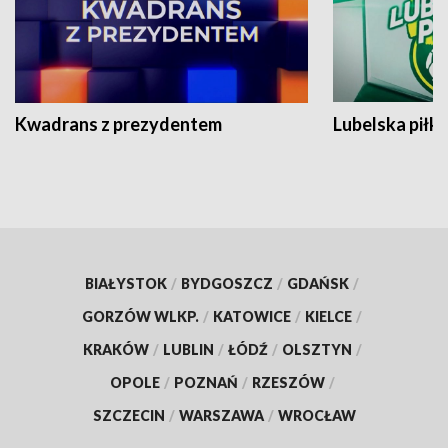
Kwadrans z prezydentem
Lubelska piłk
BIAŁYSTOK
/
BYDGOSZCZ
/
GDAŃSK
/
GORZÓW WLKP.
/
KATOWICE
/
KIELCE
/
KRAKÓW
/
LUBLIN
/
ŁÓDŹ
/
OLSZTYN
/
OPOLE
/
POZNAŃ
/
RZESZÓW
/
SZCZECIN
/
WARSZAWA
/
WROCŁAW