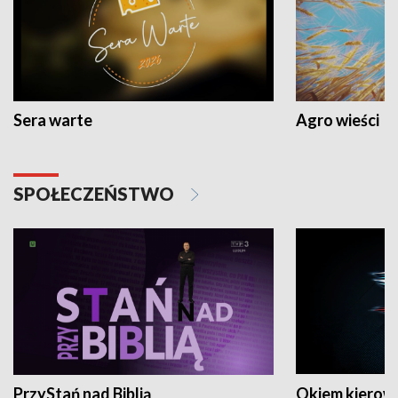
Sera warte
Agro wieści
SPOŁECZEŃSTWO
PrzyStań nad Biblią
Okiem kierow