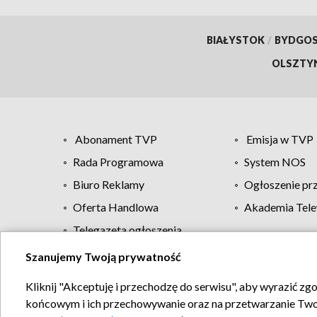
BIAŁYSTOK
/
BYDGO
OLSZTY
Abonament TVP
Emisja w TVP
Rada Programowa
System NOS
Biuro Reklamy
Ogłoszenie pr
Oferta Handlowa
Akademia Tele
Telegazeta ogłoszenia
Szanujemy Twoją prywatność
Regulamin TVP
Kliknij "Akceptuję i przechodzę do serwisu", aby wyrazić zg
końcowym i ich przechowywanie oraz na przetwarzanie Twoich