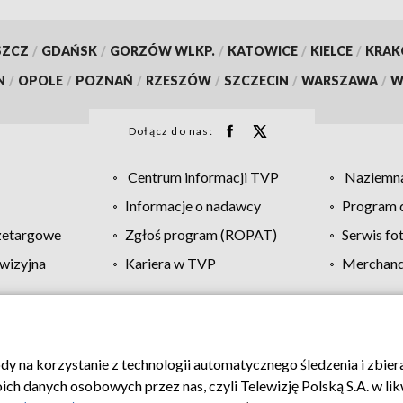
SZCZ
/
GDAŃSK
/
GORZÓW WLKP.
/
KATOWICE
/
KIELCE
/
KRA
N
/
OPOLE
/
POZNAŃ
/
RZESZÓW
/
SZCZECIN
/
WARSZAWA
/
W
Dołącz do nas:
Centrum informacji TVP
Naziemna
Informacje o nadawcy
Program d
zetargowe
Zgłoś program (ROPAT)
Serwis fo
wizyjna
Kariera w TVP
Merchandi
Polityka prywatności
Moje zgody
Pomoc
Biuro re
ody na korzystanie z technologii automatycznego śledzenia i zbie
 danych osobowych przez nas, czyli Telewizję Polską S.A. w likw