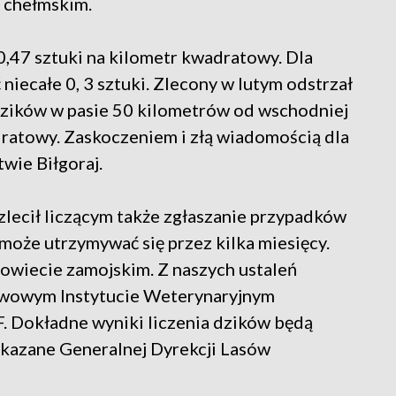
e chełmskim.
0,47 sztuki na kilometr kwadratowy. Dla
iecałe 0, 3 sztuki. Zlecony w lutym odstrzał
dzików w pasie 50 kilometrów od wschodniej
dratowy. Zaskoczeniem i złą wiadomością dla
wie Biłgoraj.
lecił liczącym także zgłaszanie przypadków
może utrzymywać się przez kilka miesięcy.
owiecie zamojskim. Z naszych ustaleń
twowym Instytucie Weterynaryjnym
. Dokładne wyniki liczenia dzików będą
ekazane Generalnej Dyrekcji Lasów