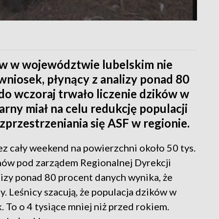
ów w województwie lubelskim nie
wniosek, płynący z analizy ponad 80
do wczoraj trwało liczenie dzików w
arny miał na celu redukcję populacji
zprzestrzeniania się ASF w regionie.
z cały weekend na powierzchni około 50 tys.
nów pod zarządem Regionalnej Dyrekcji
izy ponad 80 procent danych wynika, że
y. Leśnicy szacują, że populacja dzików w
 To o 4 tysiące mniej niż przed rokiem.