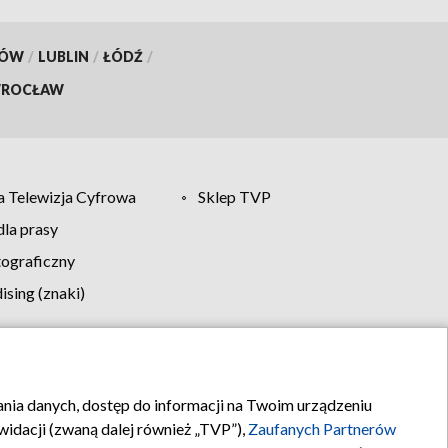
KÓW
/
LUBLIN
/
ŁÓDŹ
/
ROCŁAW
 Telewizja Cyfrowa
Sklep TVP
la prasy
tograficzny
sing (znaki)
klamy
Kontakt
rania danych, dostęp do informacji na Twoim urządzeniu
idacji (zwaną dalej również „TVP”),
Zaufanych Partnerów