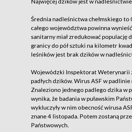
Najwięcej dzików jest w nadleśnictwi
Średnia nadleśnictwa chełmskiego to 
całego województwa powinna wynieść n
sanitarny miał zredukować populację 
granicy do pół sztuki na kilometr kwa
leśników jest brak dzików w nadleśnict
Wojewódzki Inspektorat Weterynarii z
padłych dzików. Wirus ASF w padlinie 
Znaleziono jednego padlego dzika w p
wynika, że badania w puławskim Pańs
wykluczyły w nim obecność wirusa ASF
znane 4 listopada. Potem zostaną prz
Państwowych.