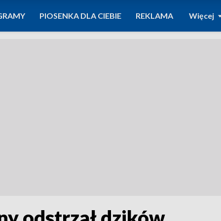
GRAMY
PIOSENKA DLA CIEBIE
REKLAMA
Więcej
ny odstrzał dzików