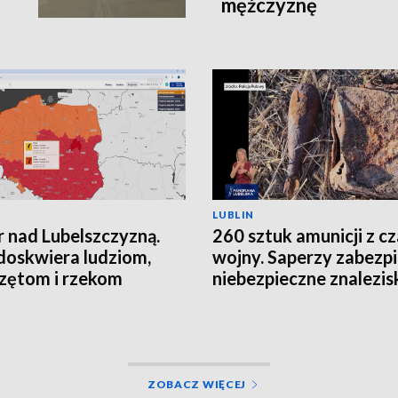
mężczyznę
LUBLIN
 nad Lubelszczyzną.
260 sztuk amunicji z c
doskwiera ludziom,
wojny. Saperzy zabezpi
zętom i rzekom
niebezpieczne znalezis
ZOBACZ WIĘCEJ