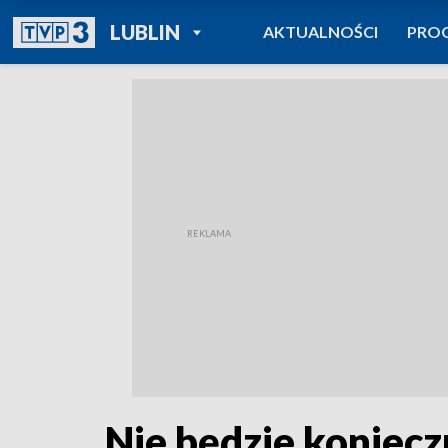
POWRÓT DO
LUBLIN
AKTUALNOŚCI
PRO
TVP REGIONY
Nie będzie koniecz