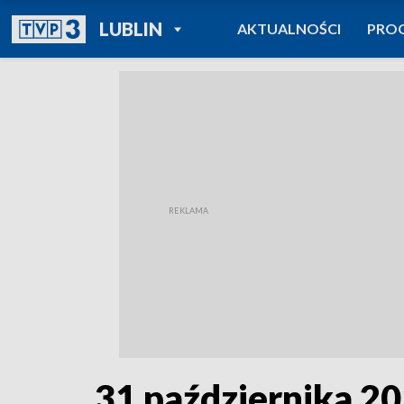
POWRÓT DO
LUBLIN
AKTUALNOŚCI
PRO
TVP REGIONY
31 października 2