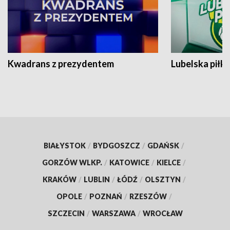
Kwadrans z prezydentem
Lubelska piłk
BIAŁYSTOK
/
BYDGOSZCZ
/
GDAŃSK
/
GORZÓW WLKP.
/
KATOWICE
/
KIELCE
/
KRAKÓW
/
LUBLIN
/
ŁÓDŹ
/
OLSZTYN
/
OPOLE
/
POZNAŃ
/
RZESZÓW
/
SZCZECIN
/
WARSZAWA
/
WROCŁAW