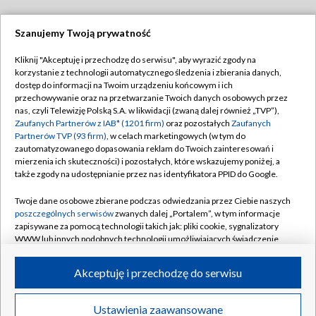
Szanujemy Twoją prywatność
Dołącz do nas:
Kliknij "Akceptuję i przechodzę do serwisu", aby wyrazić zgody na
korzystanie z technologii automatycznego śledzenia i zbierania danych,
TVP
dostęp do informacji na Twoim urządzeniu końcowym i ich
Abonament TVP
przechowywanie oraz na przetwarzanie Twoich danych osobowych przez
Regulamin TVP
nas, czyli Telewizję Polską S.A. w likwidacji (zwaną dalej również „TVP”),
Emisja w TVP
Polityka prywatności
Zaufanych Partnerów z IAB* (1201 firm)
oraz pozostałych
Zaufanych
Partnerów TVP (93 firm)
, w celach marketingowych (w tym do
Centrum informacji TVP
Moje zgody
zautomatyzowanego dopasowania reklam do Twoich zainteresowań i
mierzenia ich skuteczności) i pozostałych, które wskazujemy poniżej, a
Naziemna Telewizja Cyfrowa
Pomoc
także zgody na udostępnianie przez nas identyfikatora PPID do Google.
Sklep TVP
Biuro reklamy
Twoje dane osobowe zbierane podczas odwiedzania przez Ciebie naszych
Rada Programowa
Kontakt
poszczególnych serwisów
zwanych dalej „Portalem”, w tym informacje
zapisywane za pomocą technologii takich jak: pliki cookie, sygnalizatory
System NOS
WWW lub innych podobnych technologii umożliwiających świadczenie
dopasowanych i bezpiecznych usług, personalizację treści oraz reklam,
Informacje o nadawcy
Kanały
udostępnianie funkcji mediów społecznościowych oraz analizowanie
Akceptuję i przechodzę do serwisu
ruchu w Internecie.
Program dla prasy
©2026 Telewizja Polska S.A. w likwidacji
Biuro Reklamy
Twoje dane osobowe zbierane podczas odwiedzania przez Ciebie
Ustawienia zaawansowane