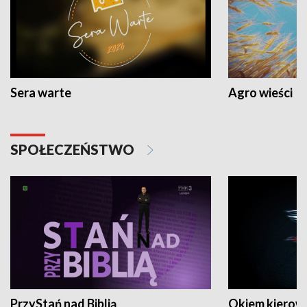
Sera warte
Agro wieści
SPOŁECZEŃSTWO
PrzyStań nad Biblią
Okiem kierow