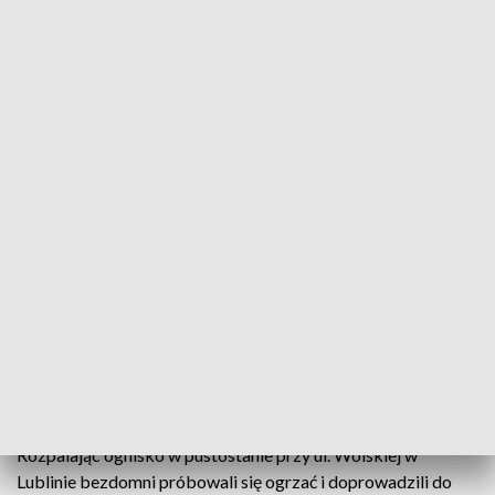
Bezdomni
W Lublinie spłonął budynek, gdzie zazwyczaj
schronienia szukają osoby bezdomne. Na szczęście
nikomu nic się nie stało. Policjanci proszą, żeby
zwracać uwagę na osoby leżące na ulicy czy
przystankach i pomóc, dzwoniąc na policję czy straż
miejską. Noclegownie dla osób bezdomnych zaczną
działać od 1 listopada.
Rozpalając ognisko w pustostanie przy ul. Wolskiej w
Lublinie bezdomni próbowali się ogrzać i doprowadzili do