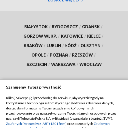
ZOBACZ WIĘCEJ
BIAŁYSTOK
/
BYDGOSZCZ
/
GDAŃSK
/
GORZÓW WLKP.
/
KATOWICE
/
KIELCE
/
KRAKÓW
/
LUBLIN
/
ŁÓDŹ
/
OLSZTYN
/
OPOLE
/
POZNAŃ
/
RZESZÓW
/
SZCZECIN
/
WARSZAWA
/
WROCŁAW
Szanujemy Twoją prywatność
Dołącz do nas:
Kliknij "Akceptuję i przechodzę do serwisu", aby wyrazić zgody na
korzystanie z technologii automatycznego śledzenia i zbierania danych,
TVP
dostęp do informacji na Twoim urządzeniu końcowym i ich
Abonament TVP
przechowywanie oraz na przetwarzanie Twoich danych osobowych przez
Regulamin TVP
nas, czyli Telewizję Polską S.A. w likwidacji (zwaną dalej również „TVP”),
Emisja w TVP
Polityka prywatności
Zaufanych Partnerów z IAB* (1201 firm)
oraz pozostałych
Zaufanych