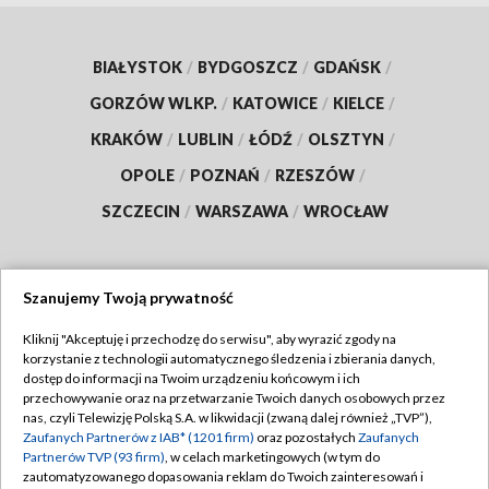
BIAŁYSTOK
/
BYDGOSZCZ
/
GDAŃSK
/
GORZÓW WLKP.
/
KATOWICE
/
KIELCE
/
KRAKÓW
/
LUBLIN
/
ŁÓDŹ
/
OLSZTYN
/
OPOLE
/
POZNAŃ
/
RZESZÓW
/
SZCZECIN
/
WARSZAWA
/
WROCŁAW
Szanujemy Twoją prywatność
Dołącz do nas:
Kliknij "Akceptuję i przechodzę do serwisu", aby wyrazić zgody na
korzystanie z technologii automatycznego śledzenia i zbierania danych,
TVP
dostęp do informacji na Twoim urządzeniu końcowym i ich
Abonament TVP
przechowywanie oraz na przetwarzanie Twoich danych osobowych przez
Regulamin TVP
nas, czyli Telewizję Polską S.A. w likwidacji (zwaną dalej również „TVP”),
Emisja w TVP
Polityka prywatności
Zaufanych Partnerów z IAB* (1201 firm)
oraz pozostałych
Zaufanych
Partnerów TVP (93 firm)
, w celach marketingowych (w tym do
Centrum informacji TVP
Moje zgody
zautomatyzowanego dopasowania reklam do Twoich zainteresowań i