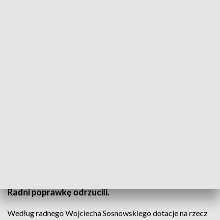
"Azyl" nie straci dotacji
Schronisko dla psów "Azyl" z Białej Podlaskiej nie
straci pięćdziesięciu tysięcy złotych dotacji. Chodzi
o poprawkę do projektu uchwały o zasadach
współpracy miasta z instytucjami pozarządowymi.
Bialski radny Wojciech Sosnowski z klubu PO -
autor poprawki, wnioskował o przeniesienie kwoty
na pomoc dzieciom ze świetlic środowiskowych.
Radni poprawkę odrzucili.
Według radnego Wojciecha Sosnowskiego dotacje na rzecz