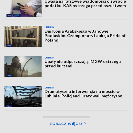
Uwaga na fałszywe wiadomości o zwrocie
podatku. KAS ostrzega przed oszustwem
LUBLIN
Dni Konia Arabskiego w Janowie
Podlaskim. Czempionaty i aukcja Pride of
Poland
LUBLIN
Upały nie odpuszczają. IMGW ostrzega
przed burzami
LUBLIN
Dramatyczna interwencja na moście w
Lublinie. Policjanci uratowali mężczyznę
ZOBACZ WIĘCEJ